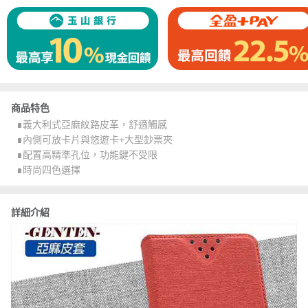
商品特色
∎義大利式亞麻紋路皮革，舒適觸感
∎內側可放卡片與悠遊卡+大型鈔票夾
∎配置高精準孔位，功能鍵不受限
∎時尚四色選擇
詳細介紹