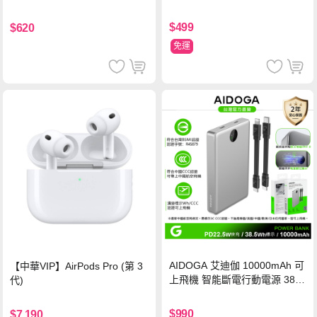
氮化鎵充電器
鋼化玻璃保護貼
$499
$620
免運
AIDOGA 艾迪伽 10000mAh 可
【中華VIP】AirPods Pro (第 3
上飛機 智能斷電行動電源 38.5
代)
Wh PD雙向快充充電線 鈦銀 台
灣BSMI/中國CCC/歐美CE/FCC
$990
$7,190