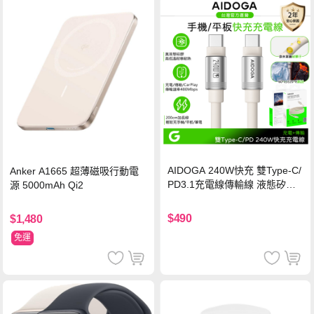
AIDOGA 240W快充 雙Type-C/
Anker A1665 超薄磁吸行動電
PD3.1充電線傳輸線 液態矽膠
源 5000mAh Qi2
硅膠 2M 支援iPhone17/安卓/手
機/平板/筆電
$490
$1,480
免運