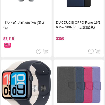
DUX DUCIS OPPO Reno 16/1
【Apple】AirPods Pro (第 3
6 Pro SKIN Pro 皮套(藍色)
代)
$350
$7,115
免運