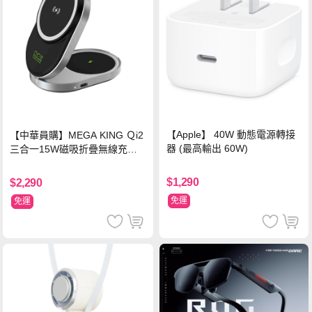
【Apple】 40W 動態電源轉接
【中華員購】MEGA KING Ｑi2
器 (最高輸出 60W)
三合一15W磁吸折疊無線充電
支架 黑
$1,290
$2,290
免運
免運