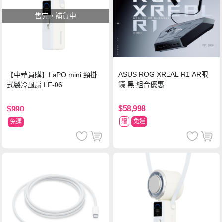
售完，補貨中
ASUS ROG XREAL R1 AR眼
【中華員購】LaPO mini 頸掛
鏡 黑 組合優惠
式製冷風扇 LF-06
$58,998
$990
贈
免運
免運