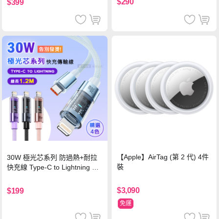
$290
$399
【Apple】AirTag (第 2 代) 4件
30W 極光芯系列 防過熱+耐拉
裝
快充線 Type-C to Lightning 傳
輸充電線(1.2M)黑色
$3,090
$199
免運