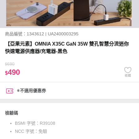
商品編號：1343612 | UA2400003295
【亞果元素】OMNIA X35C GaN 35W 雙孔智慧分流迷你
快速電源供應器/充電器-黑色
690
$
490
$
收藏
※不適用優惠券
檢驗碼
BSMI 字號：
R39108
NCC 字號：
免驗