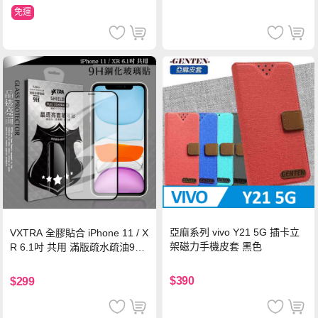
免運
亞麻系列 vivo Y21 5G 插卡立
VXTRA 全膠貼合 iPhone 11 / X
架磁力手機皮套 黑色
R 6.1吋 共用 滿版疏水疏油9H
鋼化頂級玻璃膜(黑)
$390
$299