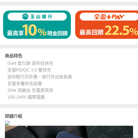
商品特色
GaN 氮化鎵 高科技快充
支援PD/QC 3.0 雙快充
迷你輕巧可折疊、旅行外出無負擔
支援多種快充設備
35W 高輸出 充電更高效
100-240V 國際電壓
詳細介紹