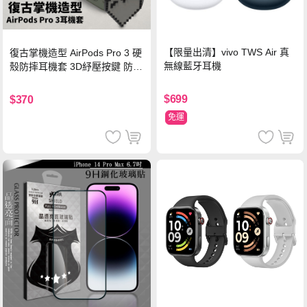
【限量出清】vivo TWS Air 真
復古掌機造型 AirPods Pro 3 硬
無線藍牙耳機
殼防摔耳機套 3D紓壓按鍵 防開
鎖扣 附心形掛勾(懷舊灰)
$699
$370
免運