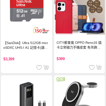
CITY都會風 OPPO Reno16 插
【SanDisk】Ultra 512GB micr
卡立架磁力手機皮套 有吊飾孔
oSDXC UHS-I A1 記憶卡(讀取
(奢華紅)
達150MB/s)
$399
$3,399