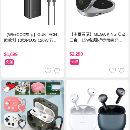
【中華員購】MEGA KING Ｑi2
【Wh+CCC標示】CUKTECH
三合一15W磁吸折疊無線充電
酷態科 10號PLUS 120W 行動
支架 黑
電源 15000mAh (PB150P)-黑
色
$2,290
$1,699
免運
免運