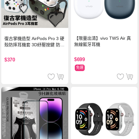
【限量出清】vivo TWS Air 真
復古掌機造型 AirPods Pro 3 硬
無線藍牙耳機
殼防摔耳機套 3D紓壓按鍵 防開
鎖扣 附心形掛勾(懷舊灰)
$699
$370
免運