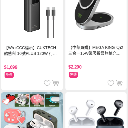
【中華員購】MEGA KING Ｑi2
【Wh+CCC標示】CUKTECH
三合一15W磁吸折疊無線充電
酷態科 10號PLUS 120W 行動
支架 黑
電源 15000mAh (PB150P)-黑
色
$2,290
$1,699
免運
免運