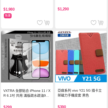
$1,290
$1,980
免運
亞麻系列 vivo Y21 5G 插卡立
VXTRA 全膠貼合 iPhone 11 / X
架磁力手機皮套 黑色
R 6.1吋 共用 滿版疏水疏油9H
鋼化頂級玻璃膜(黑)
$390
$299