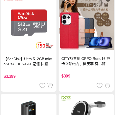
CITY都會風 OPPO Reno16 插
【SanDisk】Ultra 512GB micr
卡立架磁力手機皮套 有吊飾孔
oSDXC UHS-I A1 記憶卡(讀取
(奢華紅)
達150MB/s)
$399
$3,399