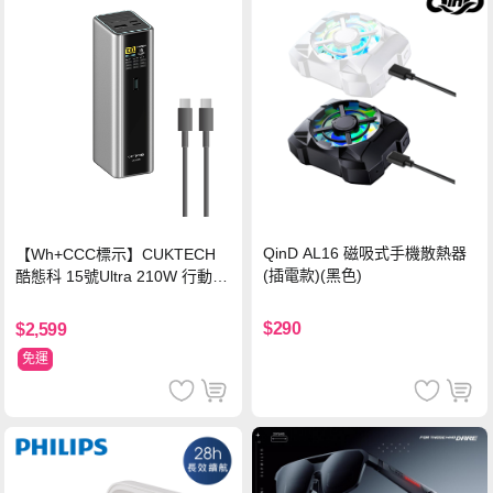
QinD AL16 磁吸式手機散熱器
【Wh+CCC標示】CUKTECH
(插電款)(黑色)
酷態科 15號Ultra 210W 行動電
源 20000mAh (PB200U) -灰色
$290
$2,599
免運