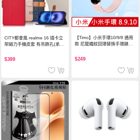
【Timo】小米手環10/9/8 通用
CITY都會風 realme 16 插卡立
款 尼龍織紋回環替換手環錶帶-
架磁力手機皮套 有吊飾孔(承諾
珍珠粉
黑)
$249
$399