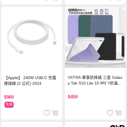
VXTRA 軍事防摔級 三星 Galax
【Apple】 240W USB-C 充電
y Tab S10 Lite 10.9吋 Y折晶透
連接線 (2 公尺) 2024
背蓋立架皮套 含筆槽(經典黑)
$459
$980
免運