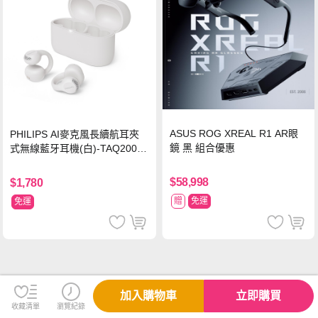
ASUS ROG XREAL R1 AR眼
PHILIPS AI麥克風長續航耳夾
鏡 黑 組合優惠
式無線藍牙耳機(白)-TAQ2000
WT
$58,998
$1,780
贈
免運
免運
加入購物車
立即購買
收藏清單
瀏覽紀錄