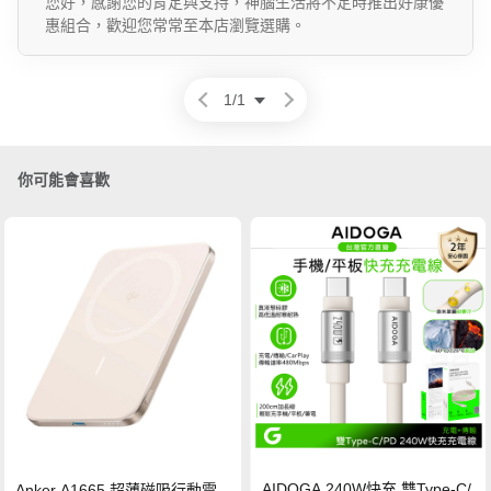
您好，感謝您的肯定與支持，神腦生活將不定時推出好康優
惠組合，歡迎您常常至本店瀏覽選購。
1
/
1
你可能會喜歡
AIDOGA 240W快充 雙Type-C/
Anker A1665 超薄磁吸行動電