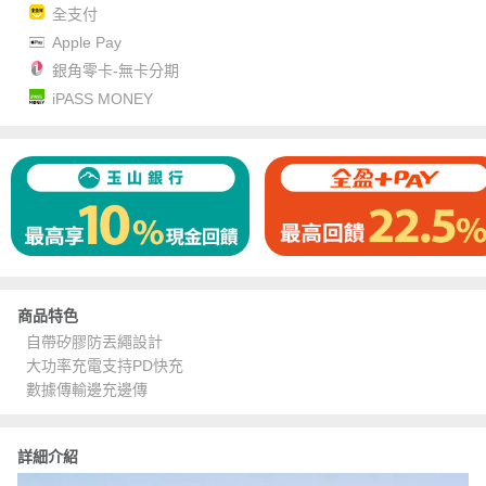
全支付
Apple Pay
銀角零卡-無卡分期
iPASS MONEY
商品特色
自帶矽膠防丟繩設計
大功率充電支持PD快充
數據傳輸邊充邊傳
詳細介紹