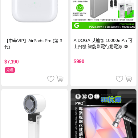
AIDOGA 艾迪伽 10000mAh 可
【中華VIP】AirPods Pro (第 3
上飛機 智能斷電行動電源 38.5
代)
Wh PD雙向快充充電線 鈦銀 台
灣BSMI/中國CCC/歐美CE/FCC
$990
$7,190
認證
免運