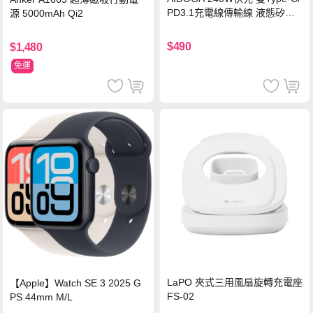
PD3.1充電線傳輸線 液態矽膠
源 5000mAh Qi2
硅膠 2M 支援iPhone17/安卓/手
機/平板/筆電
$490
$1,480
免運
LaPO 夾式三用風扇旋轉充電座
【Apple】Watch SE 3 2025 G
FS-02
PS 44mm M/L