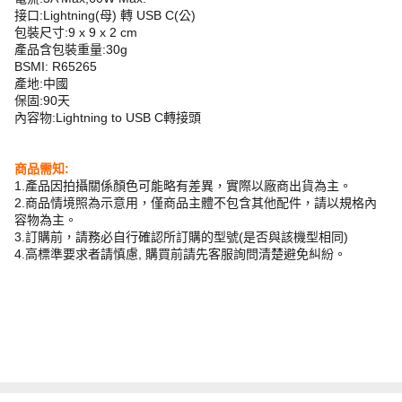
接口:Lightning(母) 轉 USB C(公)
包裝尺寸:9 x 9 x 2 cm
產品含包裝重量:30g
BSMI: R65265
產地:中國
保固:90天
內容物:Lightning to USB C轉接頭
商品需知:
1.產品因拍攝關係顏色可能略有差異，實際以廠商出貨為主。
2.商品情境照為示意用，僅商品主體不包含其他配件，請以規格內
容物為主。
3.訂購前，請務必自行確認所訂購的型號(是否與該機型相同)
4.高標準要求者請慎慮, 購買前請先客服詢問清楚避免糾紛。