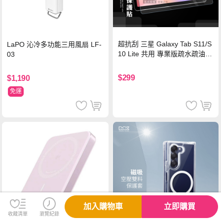
超抗刮 三星 Galaxy Tab S11/S
LaPO 沁冷多功能三用風扇 LF-
10 Lite 共用 專業版疏水疏油9
03
H鋼化玻璃膜 平板玻璃貼
$299
$1,190
免運
加入購物車
立即購買
收藏清單
瀏覽紀錄