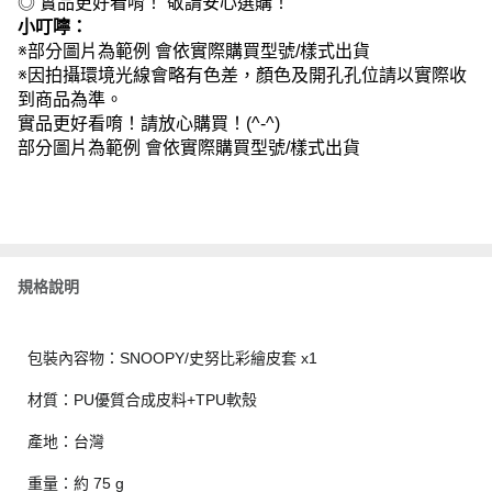
◎ 實品更好看唷！ 敬請安心選購！
小叮嚀：
※部分圖片為範例 會依實際購買型號/樣式出貨
※因拍攝環境光線會略有色差，顏色及開孔孔位請以實際收
到商品為準。
實品更好看唷！請放心購買！(^-^)
部分圖片為範例 會依實際購買型號/樣式出貨
規格說明
包裝內容物：SNOOPY/史努比彩繪皮套 x1
材質：PU優質合成皮料+TPU軟殼
產地：台灣
重量：約 75 g