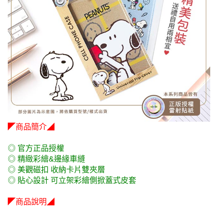
◤商品簡介◢
◎ 官方正品授權
◎ 精緻彩繪&邊緣車縫
◎ 美觀磁扣 收納卡片雙夾層
◎ 貼心設計 可立架彩繪側掀蓋式皮套
◤商品說明◢