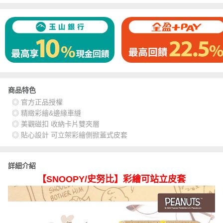
商品特色
◎ 官方正品授權
◎ 精緻彩繪&邊緣車縫
◎ 美觀磁扣 收納卡片雙夾層
◎ 貼心設計 可立架彩繪側掀蓋式皮套
詳細介紹
【SNOOPY/史努比】彩繪可站立皮套