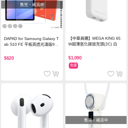
售完，補貨中
【中華員購】MEGA KING 65
DAPAD for Samsung Galaxy T
W超薄氮化鎵旅充頭(2C) 白
ab S10 FE 平板高透光滿版9H
鋼化玻璃保護貼
$1,090
$620
免運
售完，補貨中