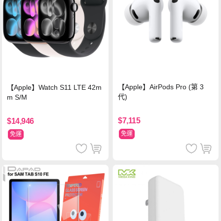
【Apple】AirPods Pro (第 3
【Apple】Watch S11 LTE 42m
代)
m S/M
$7,115
$14,946
免運
免運