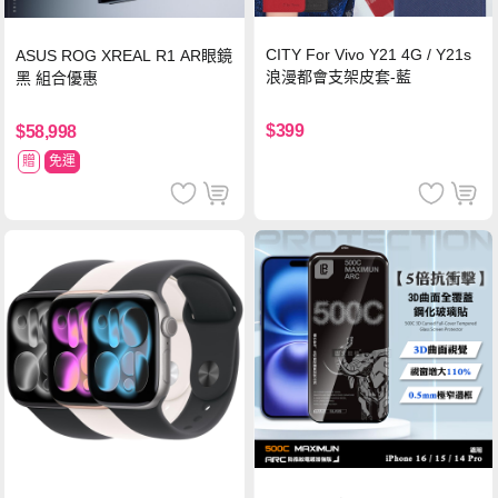
CITY For Vivo Y21 4G / Y21s
ASUS ROG XREAL R1 AR眼鏡
浪漫都會支架皮套-藍
黑 組合優惠
$399
$58,998
贈
免運