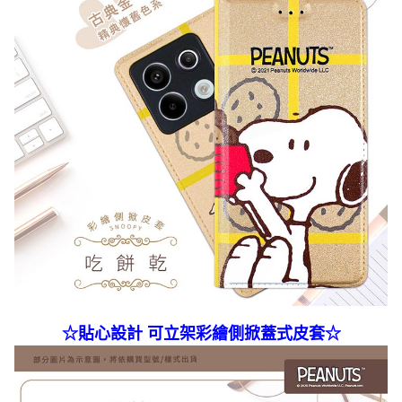
☆貼心設計 可立架彩繪側掀蓋式皮套
☆