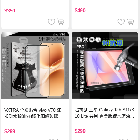
硅膠 2M 支援iPhone17/安卓/手
機/平板/筆電
$490
$350
超抗刮 三星 Galaxy Tab S11/S
VXTRA 全膠貼合 vivo V70 滿
10 Lite 共用 專業版疏水疏油9
版疏水疏油9H鋼化頂級玻璃貼
H鋼化玻璃膜 平板玻璃貼
保護貼(黑)
$299
$299