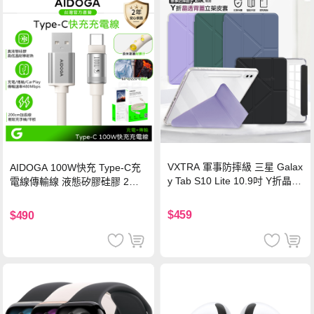
VXTRA 軍事防摔級 三星 Galax
AIDOGA 100W快充 Type-C充
y Tab S10 Lite 10.9吋 Y折晶透
電線傳輸線 液態矽膠硅膠 2M
背蓋立架皮套 含筆槽(經典黑)
支援iPhone17/安卓/手機/平板
$459
$490