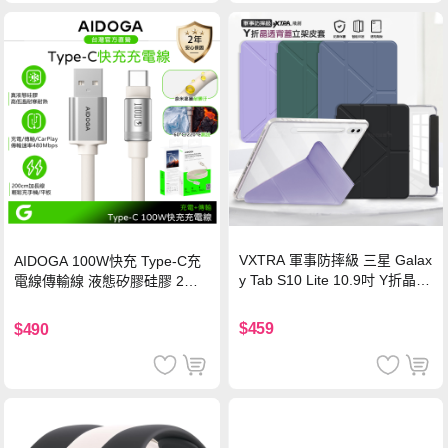
VXTRA 軍事防摔級 三星 Galax
AIDOGA 100W快充 Type-C充
y Tab S10 Lite 10.9吋 Y折晶透
電線傳輸線 液態矽膠硅膠 2M
背蓋立架皮套 含筆槽(經典黑)
支援iPhone17/安卓/手機/平板
$459
$490