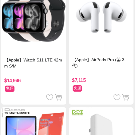
【Apple】AirPods Pro (第 3
【Apple】Watch S11 LTE 42m
代)
m S/M
$7,115
$14,946
免運
免運