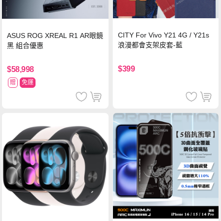
CITY For Vivo Y21 4G / Y21s
ASUS ROG XREAL R1 AR眼鏡
浪漫都會支架皮套-藍
黑 組合優惠
$399
$58,998
贈
免運