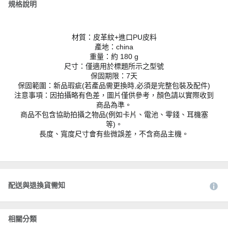
規格說明
材質：皮革紋+進口PU皮料
產地：china
重量：約 180 g
尺寸：僅適用於標題所示之型號
保固期限：7天
保固範圍：新品瑕疵(若產品需更換時,必須是完整包裝及配件)
注意事項：因拍攝略有色差，圖片僅供參考，顏色請以實際收到
商品為準。
商品不包含協助拍攝之物品(例如卡片、電池、零錢、耳機塞
等)。
長度、寬度尺寸會有些微誤差，不含商品主機。
配送與退換貨需知
相關分類