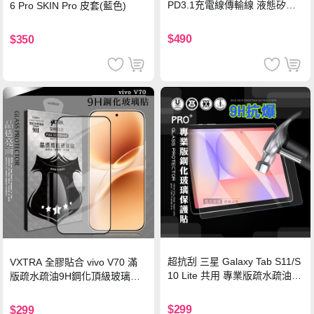
PD3.1充電線傳輸線 液態矽膠
6 Pro SKIN Pro 皮套(藍色)
硅膠 2M 支援iPhone17/安卓/手
機/平板/筆電
$490
$350
超抗刮 三星 Galaxy Tab S11/S
VXTRA 全膠貼合 vivo V70 滿
10 Lite 共用 專業版疏水疏油9
版疏水疏油9H鋼化頂級玻璃貼
H鋼化玻璃膜 平板玻璃貼
保護貼(黑)
$299
$299