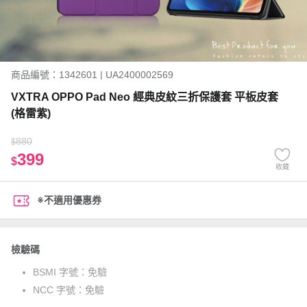
商品編號：1342601 | UA2400002569
VXTRA OPPO Pad Neo 經典皮紋三折保護套 平板皮套
(格雷紫)
880
$
399
$
收藏
※不適用優惠券
檢驗碼
BSMI 字號：
免驗
NCC 字號：
免驗