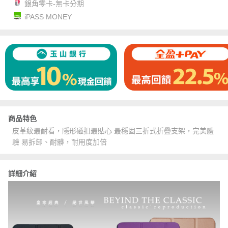
銀角零卡-無卡分期
iPASS MONEY
商品特色
皮革紋最耐看，隱形磁扣最貼心 最穩固三折式折疊支架，完美體
驗 易拆卸、耐髒，耐用度加倍
詳細介紹