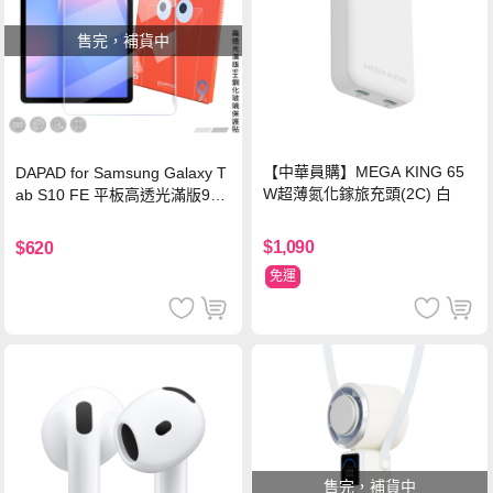
售完，補貨中
【中華員購】MEGA KING 65
DAPAD for Samsung Galaxy T
W超薄氮化鎵旅充頭(2C) 白
ab S10 FE 平板高透光滿版9H
鋼化玻璃保護貼
$1,090
$620
免運
售完，補貨中