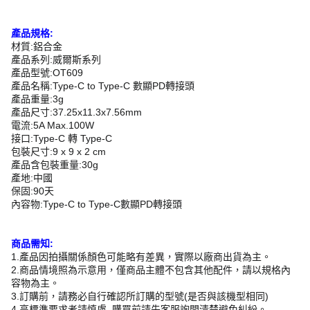
產品規格:
材質:鋁合金
產品系列:威爾斯系列
產品型號:OT609
產品名稱:Type-C to Type-C 數顯PD轉接頭
產品重量:3g
產品尺寸:37.25x11.3x7.56mm
電流:5A Max.100W
接口:Type-C 轉 Type-C
包裝尺寸:9 x 9 x 2 cm
產品含包裝重量:30g
產地:中國
保固:90天
內容物:Type-C to Type-C數顯PD轉接頭
商品需知:
1.產品因拍攝關係顏色可能略有差異，實際以廠商出貨為主。
2.商品情境照為示意用，僅商品主體不包含其他配件，請以規格內
容物為主。
3.訂購前，請務必自行確認所訂購的型號(是否與該機型相同)
4.高標準要求者請慎慮, 購買前請先客服詢問清楚避免糾紛。