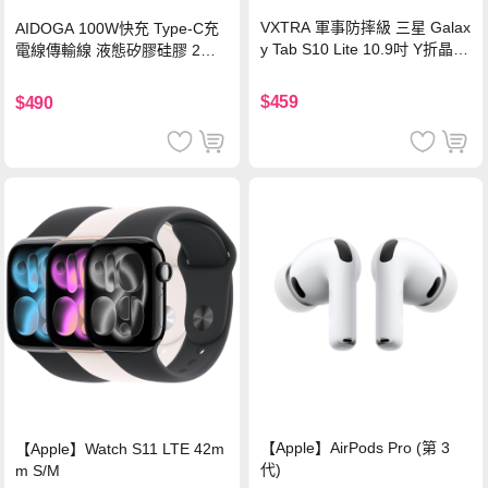
VXTRA 軍事防摔級 三星 Galax
AIDOGA 100W快充 Type-C充
y Tab S10 Lite 10.9吋 Y折晶透
電線傳輸線 液態矽膠硅膠 2M
背蓋立架皮套 含筆槽(經典黑)
支援iPhone17/安卓/手機/平板
$459
$490
【Apple】AirPods Pro (第 3
【Apple】Watch S11 LTE 42m
代)
m S/M