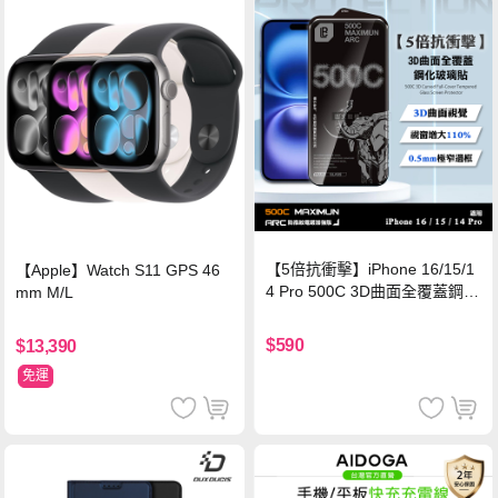
【5倍抗衝擊】iPhone 16/15/1
【Apple】Watch S11 GPS 46
4 Pro 500C 3D曲面全覆蓋鋼化
mm M/L
玻璃貼 0.5mm極窄邊框 防指紋
保護貼
$590
$13,390
免運