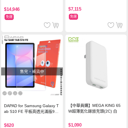
$7,115
$14,946
免運
免運
售完，補貨中
【中華員購】MEGA KING 65
DAPAD for Samsung Galaxy T
W超薄氮化鎵旅充頭(2C) 白
ab S10 FE 平板高透光滿版9H
鋼化玻璃保護貼
$1,090
$620