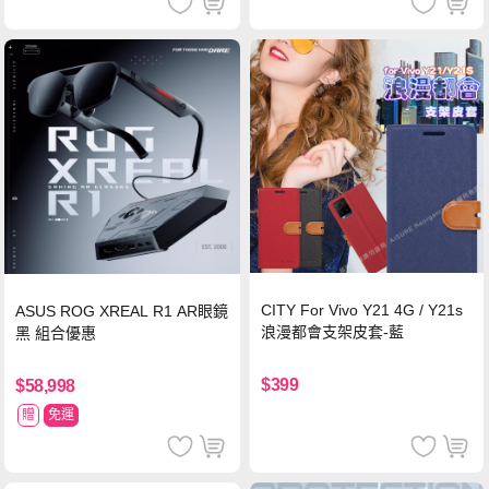
CITY For Vivo Y21 4G / Y21s
ASUS ROG XREAL R1 AR眼鏡
浪漫都會支架皮套-藍
黑 組合優惠
$399
$58,998
贈
免運