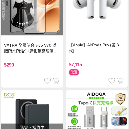
【Apple】AirPods Pro (第 3
VXTRA 全膠貼合 vivo V70 滿
代)
版疏水疏油9H鋼化頂級玻璃貼
保護貼(黑)
$7,115
$299
免運
售完，補貨中