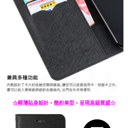
☆輕薄貼身設計，簡約美型，呈現高級質感☆