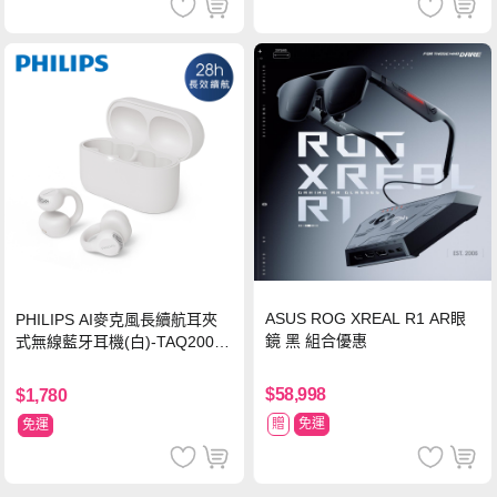
ASUS ROG XREAL R1 AR眼
PHILIPS AI麥克風長續航耳夾
鏡 黑 組合優惠
式無線藍牙耳機(白)-TAQ2000
WT
$58,998
$1,780
贈
免運
免運