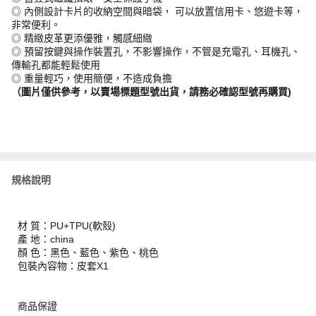
◎ 內側設計卡片的收納空間與暗袋， 可以放置信用卡、悠遊卡等，
非常便利。
◎ 精緻皮革更添優雅，觸感細緻
◎ 預留按鍵與操作裝置孔，不影響操作，不管是充電孔、耳機孔、
傳輸孔都能輕鬆使用
◎ 重量輕巧，使用簡便，不造成負擔
（圖片僅供參考，以賣場標題型號出貨，請務必確認型號再購買)
規格說明
材 質：PU+TPU(軟殼)
產 地：china
顏 色：黑色、藍色、紫色、桃色
包裝內容物：皮套X1
商品保證