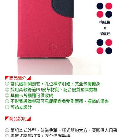
◤商品簡介◢
◎ 雙色磁扣側翻套，孔位標準明確、完全包覆機身
◎ 採用柔軟舒適PU皮革材質，配合優質塑料殼框
◎ 具備卡片插槽可供收納
◎ 不影響設備螢幕可見範圍避免受到磨擦，撞擊的傷害
◎ 可站立設計
◤商品說明◢
◎ 筆記本式外型，時尚典雅，樣式簡約大方，突顯個人風采
◎ 書簽式磁鐵扣環，安全保護手機