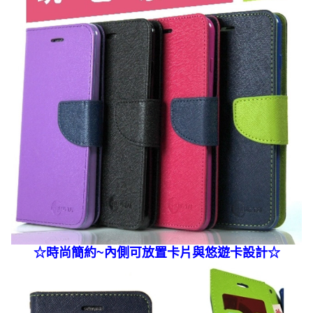
☆
時尚簡約~內側可放置卡片與悠遊卡
設計☆