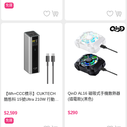
免運
QinD AL16 磁吸式手機散熱器
【Wh+CCC標示】CUKTECH
(插電款)(黑色)
酷態科 15號Ultra 210W 行動電
源 20000mAh (PB200U) -灰色
$290
$2,599
免運