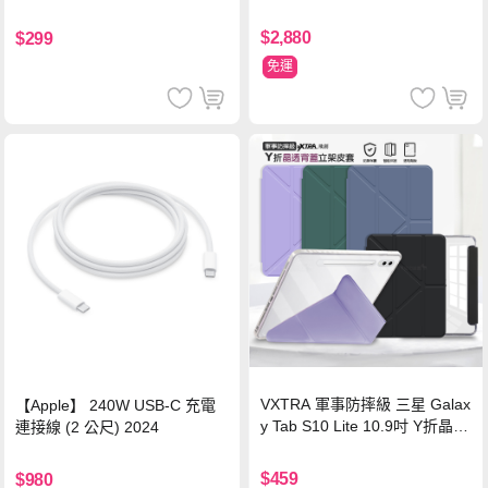
源 冰曜白
鋼化玻璃膜 平板玻璃貼
$2,880
$299
免運
VXTRA 軍事防摔級 三星 Galax
【Apple】 240W USB-C 充電
y Tab S10 Lite 10.9吋 Y折晶透
連接線 (2 公尺) 2024
背蓋立架皮套 含筆槽(經典黑)
$459
$980