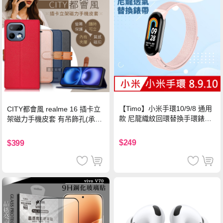
【Timo】小米手環10/9/8 通用
CITY都會風 realme 16 插卡立
款 尼龍織紋回環替換手環錶帶-
架磁力手機皮套 有吊飾孔(承諾
珍珠粉
黑)
$249
$399