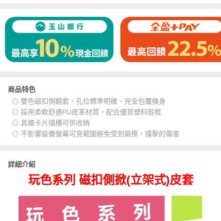
商品特色
◎ 雙色磁扣側翻套，孔位標準明確、完全包覆機身
◎ 採用柔軟舒適PU皮革材質，配合優質塑料殼框
◎ 具備卡片插槽可供收納
◎ 不影響設備螢幕可見範圍避免受到磨擦，撞擊的傷害
詳細介紹
玩色系列 磁扣側掀(立架式)皮套