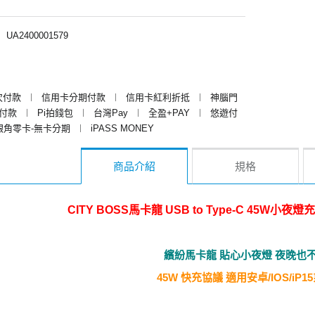
︱
UA2400001579
次付款
︱
信用卡分期付款
︱
信用卡紅利折抵
︱
神腦門
y付款
︱
Pi拍錢包
︱
台灣Pay
︱
全盈+PAY
︱
悠遊付
銀角零卡-無卡分期
︱
iPASS MONEY
商品介紹
規格
CITY BOSS馬卡龍 USB to Type-C 45W小夜
繽紛馬卡龍 貼心小夜燈 夜晚也
45W 快充協議 適用安卓/IOS/iP1