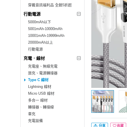
穿戴音訊福利品 全館5折起
行動電源
5000mAh以下
5001mAh-10000mAh
10001mAh-19999mAh
20000mAh以上
行動電源
充電．線材
充電座、無線充電
旅充、電源轉接器
Type C 線材
Lightning 線材
Micro USB 線材
多合一 線材
轉接器、轉接線
車充
充電設備
分享
收藏