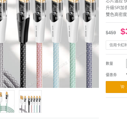
芯片溫控 
升級SR加
雙色高密度
$
$459
信用卡紅
數量
優惠券