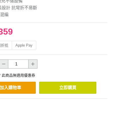
快充不傷設備
長設計 抗彎折不易斷
混編
359
利折抵
Apple Pay
* 此商品無適用優惠券
加入購物車
立即購買