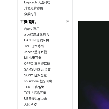
Ergotech 人因科技
其他廠牌穿戴
穿戴配件
耳機/喇叭
Apple 專用
aibo鈞嵐耳機喇叭
HANLIN 無線耳機
JVC 日本時尚
Jabees藍牙耳機
MI 小米耳機
OPPO 真無線耳機
SAMSUNG 高音質
SONY 日系質感
soundcore 藍牙耳機
TDK 日系品牌
TOTU 拓途耳機
UE羅技Logitech
人因科技