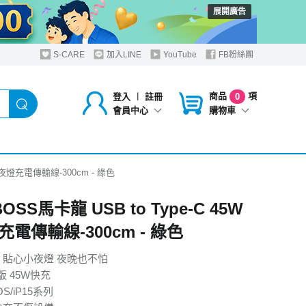
展開廣告
S-CARE
加入LINE
YouTube
FB粉絲團
商品
項
登入
︱
註冊
0
購物車
會員中心
W小夜燈充電傳輸線-300cm - 綠色
BOSS馬卡龍 USB to Type-C 45W
電傳輸線-300cm - 綠色
 貼心小夜燈 夜晚也不怕
版 45W快充
S/iP15系列