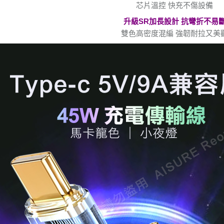
芯片溫控 快充不傷設備
升級SR加長設計 抗彎折不易
雙色高密度混編 強韌耐拉又美