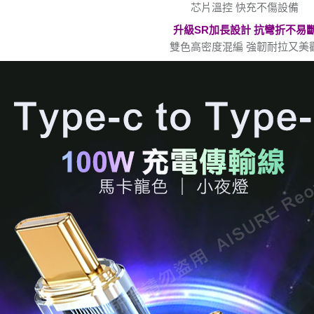
芯片溫控 快充不傷設備
升級SR加長設計 抗彎折不易
雙色高密度混編 強韌耐拉又美