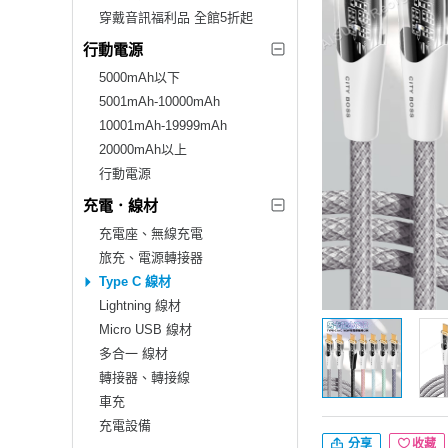
穿戴音訊福利品 全館5折起
行動電源
5000mAh以下
5001mAh-10000mAh
10001mAh-19999mAh
20000mAh以上
行動電源
充電．線材
充電座、無線充電
旅充、電源轉接器
Type C 線材
Lightning 線材
Micro USB 線材
多合一 線材
轉接器、轉接線
車充
充電設備
分享
收藏