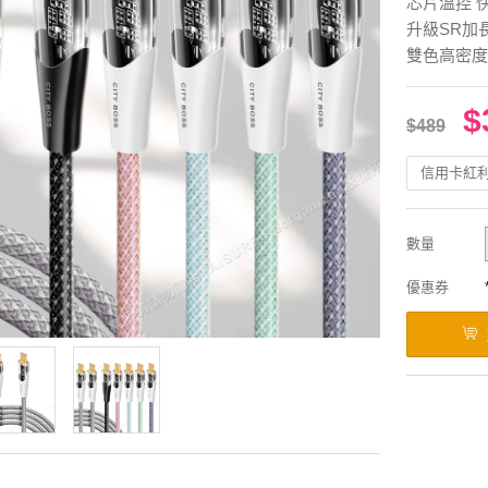
芯片溫控 
升級SR加
雙色高密度
$
$489
信用卡紅
數量
優惠券