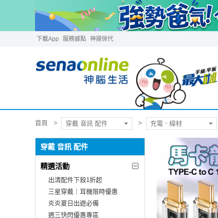
下載App
服務據點
神揚保代
首頁
穿戴 音訊 配件
充電．線材
穿戴 音訊 配件
精選活動
出清配件下殺1折起
三星穿戴｜耳機限時優惠
炎炎夏日出遊必備
週三快閃優惠專區