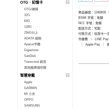
OTG．記憶卡
OTG/硬碟
商品編號：1340835
32G
BSMI 字號：免驗
64G
NCC 字號：免驗
128G
配送方式：宅配
256G以上
付款方式：信用卡一
ADATA 威剛
市繳費
︱
LINE Pa
Apacer宇瞻
︱
Apple Pay
︱
Gigastone
SanDisk
Transcend 創見
其他廠牌儲存類
智慧穿戴
Apple
GARMIN
MI 小米
OPPO
SAMSUNG