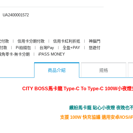
︱
UA2400001572
次付款
︱
信用卡分期付款
︱
信用卡紅利折抵
︱
神腦門
y付款
︱
Pi拍錢包
︱
台灣Pay
︱
全盈+PAY
︱
悠遊付
銀角零卡-無卡分期
︱
iPASS MONEY
商品介紹
規格
CITY BOSS馬卡龍 Type-C To Type-C 100W小夜
繽紛馬卡龍 貼心小夜燈 夜晚也
支援 100W 快充協議 適用安卓/IOS/i