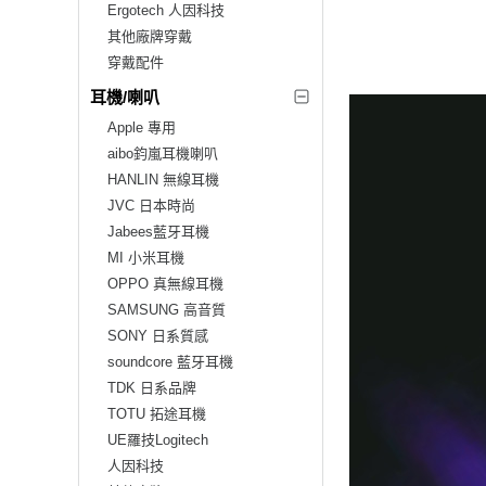
Ergotech 人因科技
其他廠牌穿戴
穿戴配件
耳機/喇叭
Apple 專用
aibo鈞嵐耳機喇叭
HANLIN 無線耳機
JVC 日本時尚
Jabees藍牙耳機
MI 小米耳機
OPPO 真無線耳機
SAMSUNG 高音質
SONY 日系質感
soundcore 藍牙耳機
TDK 日系品牌
TOTU 拓途耳機
UE羅技Logitech
人因科技