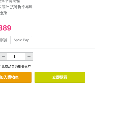
快充不傷設備
長設計 抗彎折不易斷
混編
389
利折抵
Apple Pay
* 此商品無適用優惠券
加入購物車
立即購買