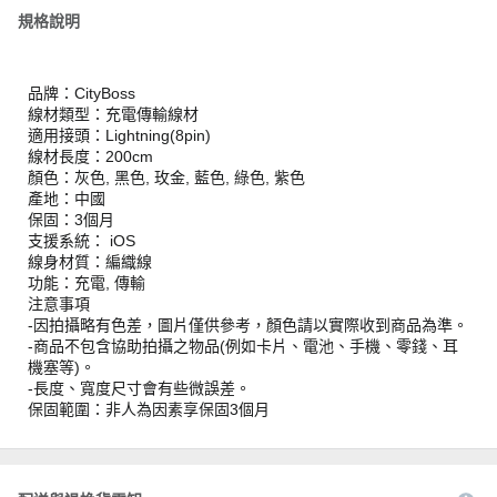
規格說明
品牌：CityBoss
線材類型：充電傳輸線材
適用接頭：Lightning(8pin)
線材長度：200cm
顏色：灰色, 黑色, 玫金, 藍色, 綠色, 紫色
產地：中國
保固：3個月
支援系統： iOS
線身材質：編織線
功能：充電, 傳輸
注意事項
-因拍攝略有色差，圖片僅供參考，顏色請以實際收到商品為準。
-商品不包含協助拍攝之物品(例如卡片、電池、手機、零錢、耳
機塞等)。
-長度、寬度尺寸會有些微誤差。
保固範圍：非人為因素享保固3個月