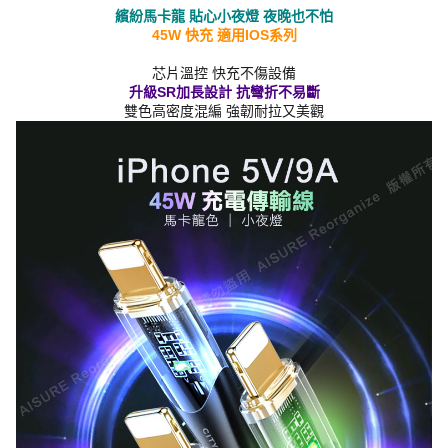
繽紛馬卡龍 貼心小夜燈 夜晚也不怕
45W 快充 適用IOS系列
芯片溫控 快充不傷設備
升級SR加長設計 抗彎折不易斷
雙色高密度混編 強韌耐拉又美觀