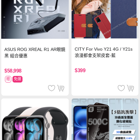
CITY For Vivo Y21 4G / Y21s
ASUS ROG XREAL R1 AR眼鏡
浪漫都會支架皮套-藍
黑 組合優惠
$399
$58,998
贈
免運