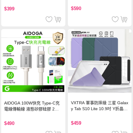
$590
$399
VXTRA 軍事防摔級 三星 Galax
AIDOGA 100W快充 Type-C充
y Tab S10 Lite 10.9吋 Y折晶透
電線傳輸線 液態矽膠硅膠 2M
背蓋立架皮套 含筆槽(經典黑)
支援iPhone17/安卓/手機/平板
$459
$490