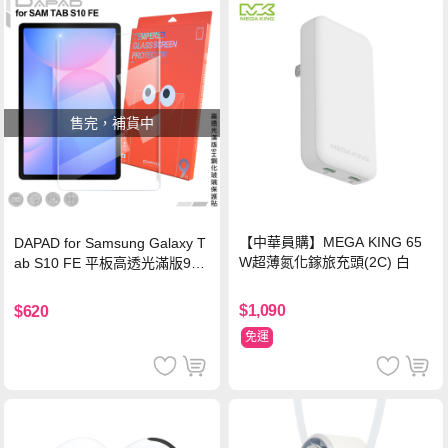
售完，補貨中
【中華員購】MEGA KING 65
DAPAD for Samsung Galaxy T
W超薄氮化鎵旅充頭(2C) 白
ab S10 FE 平板高透光滿版9H
鋼化玻璃保護貼
$1,090
$620
免運