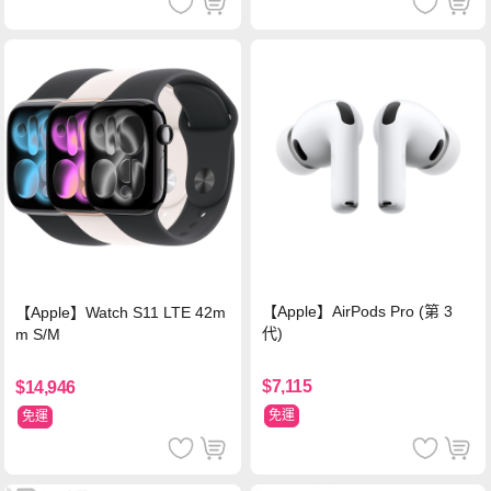
【Apple】AirPods Pro (第 3
【Apple】Watch S11 LTE 42m
代)
m S/M
$7,115
$14,946
免運
免運