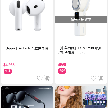
售完，補貨中
【中華員購】LaPO mini 頸掛
【Apple】AirPods 4 藍芽耳機
式製冷風扇 LF-06
$990
$4,265
免運
免運