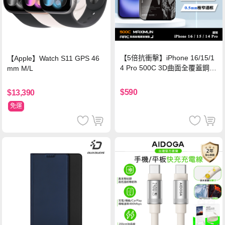
【5倍抗衝擊】iPhone 16/15/1
【Apple】Watch S11 GPS 46
4 Pro 500C 3D曲面全覆蓋鋼化
mm M/L
玻璃貼 0.5mm極窄邊框 防指紋
保護貼
$590
$13,390
免運