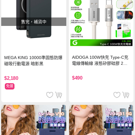
售完，補貨中
AIDOGA 100W快充 Type-C充
MEGA KING 10000準固態防爆
電線傳輸線 液態矽膠硅膠 2M
磁吸行動電源 暗影黑
支援iPhone17/安卓/手機/平板
$490
$2,180
免運