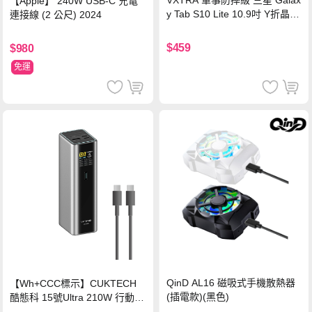
VXTRA 軍事防摔級 三星 Galax
【Apple】 240W USB-C 充電
y Tab S10 Lite 10.9吋 Y折晶透
連接線 (2 公尺) 2024
背蓋立架皮套 含筆槽(經典黑)
$459
$980
免運
QinD AL16 磁吸式手機散熱器
【Wh+CCC標示】CUKTECH
(插電款)(黑色)
酷態科 15號Ultra 210W 行動電
源 20000mAh (PB200U) -灰色