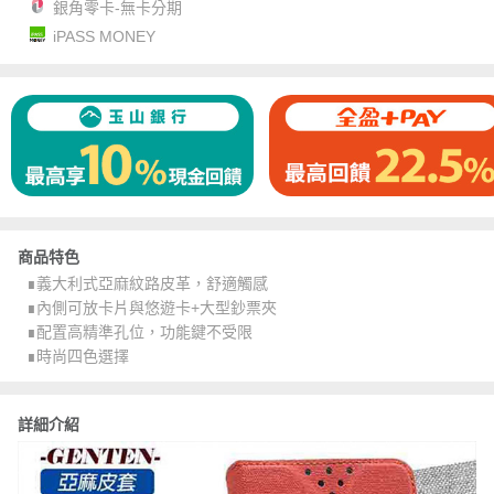
銀角零卡-無卡分期
iPASS MONEY
商品特色
∎義大利式亞麻紋路皮革，舒適觸感
∎內側可放卡片與悠遊卡+大型鈔票夾
∎配置高精準孔位，功能鍵不受限
∎時尚四色選擇
詳細介紹