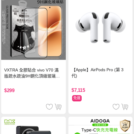
【Apple】AirPods Pro (第 3
VXTRA 全膠貼合 vivo V70 滿
代)
版疏水疏油9H鋼化頂級玻璃貼
保護貼(黑)
$7,115
$299
免運