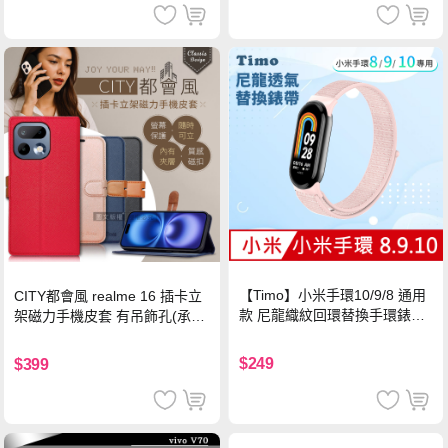
【Timo】小米手環10/9/8 通用
CITY都會風 realme 16 插卡立
款 尼龍織紋回環替換手環錶帶-
架磁力手機皮套 有吊飾孔(承諾
珍珠粉
黑)
$249
$399