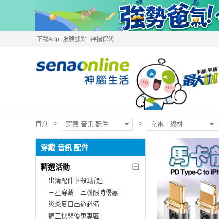
下載App
服務據點
神揚保代
首頁
穿戴 音訊 配件
充電．線材
穿戴 音訊 配件
精選活動
出清配件下殺1折起
三星穿戴｜耳機限時優惠
炎炎夏日出遊必備
週三快閃優惠專區