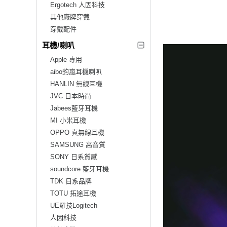
Ergotech 人因科技
其他廠牌穿戴
穿戴配件
耳機/喇叭
Apple 專用
aibo鈞嵐耳機喇叭
HANLIN 無線耳機
JVC 日本時尚
Jabees藍牙耳機
MI 小米耳機
OPPO 真無線耳機
SAMSUNG 高音質
SONY 日系質感
soundcore 藍牙耳機
TDK 日系品牌
TOTU 拓途耳機
UE羅技Logitech
人因科技