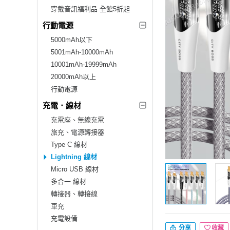
穿戴音訊福利品 全館5折起
行動電源
5000mAh以下
5001mAh-10000mAh
10001mAh-19999mAh
20000mAh以上
行動電源
充電．線材
充電座、無線充電
旅充、電源轉接器
Type C 線材
Lightning 線材
Micro USB 線材
多合一 線材
轉接器、轉接線
車充
充電設備
分享
收藏