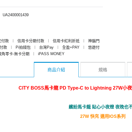
︱
UA2400001439
次付款
︱
信用卡分期付款
︱
信用卡紅利折抵
︱
神腦門
y付款
︱
Pi拍錢包
︱
台灣Pay
︱
全盈+PAY
︱
悠遊付
銀角零卡-無卡分期
︱
iPASS MONEY
商品介紹
規格
CITY BOSS馬卡龍 PD Type-C to Lightning 2
繽紛馬卡龍 貼心小夜燈 夜晚也
27W 快充 適用IOS系列