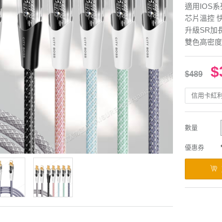
適用IOS系
芯片溫控 
升級SR加
雙色高密度
$
$489
信用卡紅
數量
優惠券