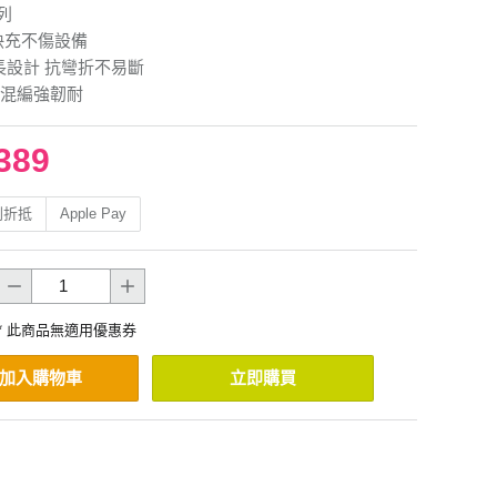
列
快充不傷設備
長設計 抗彎折不易斷
混編強韌耐
389
利折抵
Apple Pay
* 此商品無適用優惠券
加入購物車
立即購買