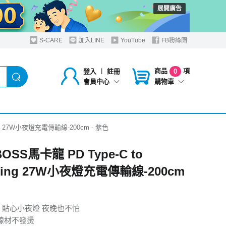
展開廣告
S-CARE
加入LINE
YouTube
FB粉絲團
商品
項
登入
︱
註冊
0
購物車
會員中心
ning 27W小夜燈充電傳輸線-200cm - 紫色
BOSS馬卡龍 PD Type-C to
tning 27W小夜燈充電傳輸線-200cm
 貼心小夜燈 夜晚也不怕
 線材不發燙