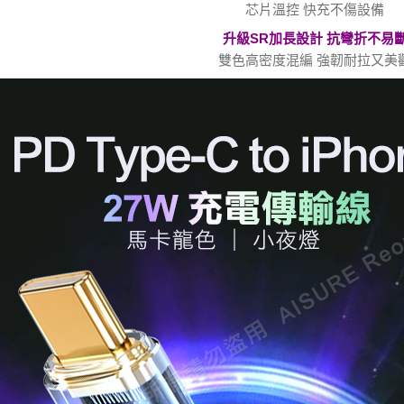
芯片溫控 快充不傷設備
升級SR加長設計 抗彎折不易
雙色高密度混編 強韌耐拉又美