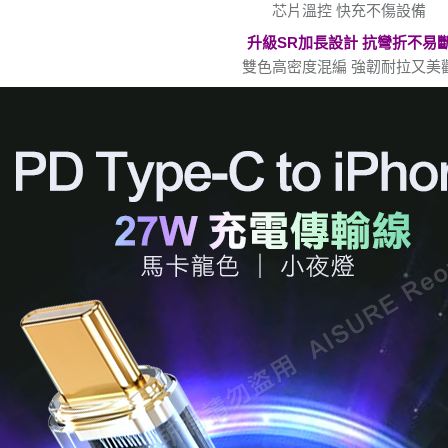
芯片溫控 快充不傷設備
升級SR加長設計 抗彎折不易
雙色高密度混編 強韌耐拉又美