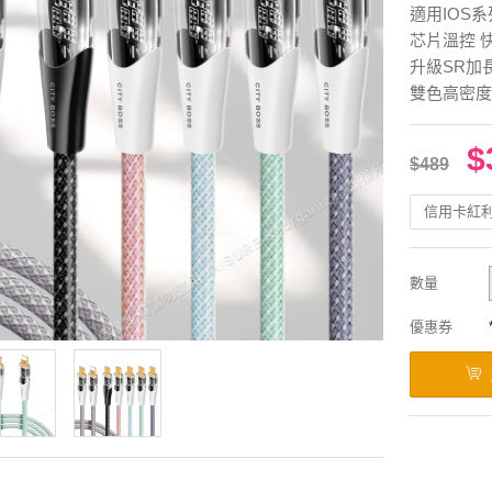
適用IOS系
芯片溫控 
升級SR加
雙色高密度
$
$489
信用卡紅
數量
優惠券