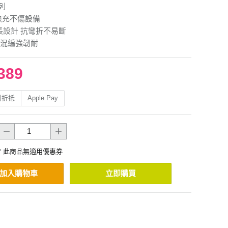
列
快充不傷設備
長設計 抗彎折不易斷
混編強韌耐
389
利折抵
Apple Pay
* 此商品無適用優惠券
加入購物車
立即購買