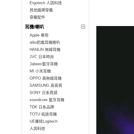
Ergotech 人因科技
其他廠牌穿戴
穿戴配件
耳機/喇叭
Apple 專用
aibo鈞嵐耳機喇叭
HANLIN 無線耳機
JVC 日本時尚
Jabees藍牙耳機
MI 小米耳機
OPPO 真無線耳機
SAMSUNG 高音質
SONY 日系質感
soundcore 藍牙耳機
TDK 日系品牌
TOTU 拓途耳機
UE羅技Logitech
人因科技