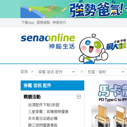
下載App
服務據點
神揚保代
首頁
穿戴 音訊 配件
充電．線材
穿戴 音訊 配件
精選活動
出清配件下殺1折起
三星穿戴｜耳機限時優惠
炎炎夏日出遊必備
週三快閃優惠專區