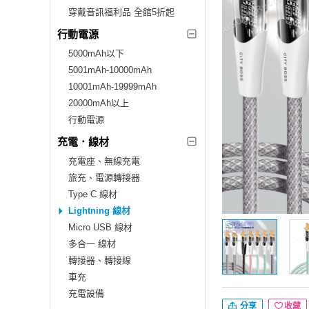
穿戴音訊福利品 全館5折起
行動電源
5000mAh以下
5001mAh-10000mAh
10001mAh-19999mAh
20000mAh以上
行動電源
充電．線材
充電座、無線充電
旅充、電源轉接器
Type C 線材
Lightning 線材
Micro USB 線材
多合一 線材
轉接器、轉接線
車充
充電設備
分享
收藏