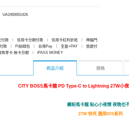
︱
UA2400001426
次付款
︱
信用卡分期付款
︱
信用卡紅利折抵
︱
神腦門
y付款
︱
Pi拍錢包
︱
台灣Pay
︱
全盈+PAY
︱
悠遊付
銀角零卡-無卡分期
︱
iPASS MONEY
商品介紹
規格
CITY BOSS馬卡龍 PD Type-C to Lightning 2
繽紛馬卡龍 貼心小夜燈 夜晚也
27W 快充 適用IOS系列