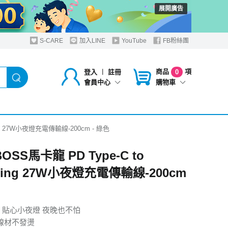
展開廣告
S-CARE
加入LINE
YouTube
FB粉絲團
商品
項
登入
︱
註冊
0
購物車
會員中心
ning 27W小夜燈充電傳輸線-200cm - 綠色
BOSS馬卡龍 PD Type-C to
tning 27W小夜燈充電傳輸線-200cm
 貼心小夜燈 夜晚也不怕
 線材不發燙