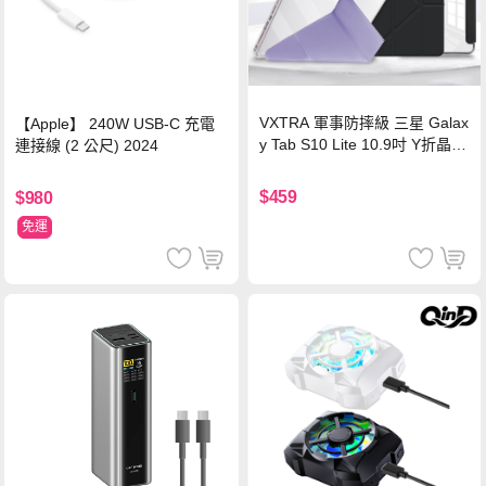
VXTRA 軍事防摔級 三星 Galax
【Apple】 240W USB-C 充電
y Tab S10 Lite 10.9吋 Y折晶透
連接線 (2 公尺) 2024
背蓋立架皮套 含筆槽(經典黑)
$459
$980
免運