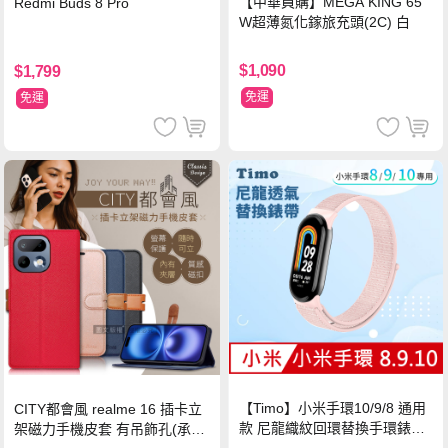
【中華員購】MEGA KING 65
Redmi Buds 8 Pro
W超薄氮化鎵旅充頭(2C) 白
$1,090
$1,799
免運
免運
【Timo】小米手環10/9/8 通用
CITY都會風 realme 16 插卡立
款 尼龍織紋回環替換手環錶帶-
架磁力手機皮套 有吊飾孔(承諾