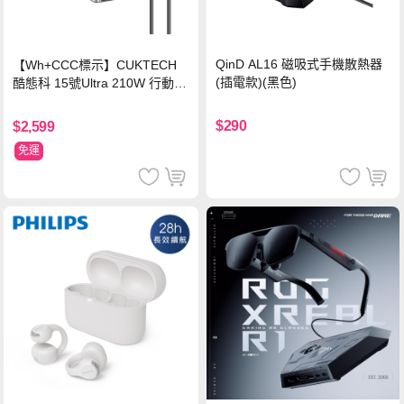
QinD AL16 磁吸式手機散熱器
【Wh+CCC標示】CUKTECH
(插電款)(黑色)
酷態科 15號Ultra 210W 行動電
源 20000mAh (PB200U) -灰色
$290
$2,599
免運