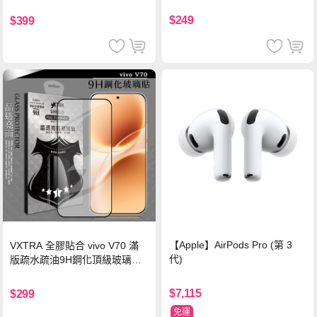
珍珠粉
黑)
$249
$399
【Apple】AirPods Pro (第 3
VXTRA 全膠貼合 vivo V70 滿
代)
版疏水疏油9H鋼化頂級玻璃貼
保護貼(黑)
$7,115
$299
免運