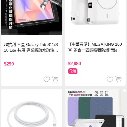
【中華員購】MEGA KING 100
超抗刮 三星 Galaxy Tab S11/S
00 多合一固態磁吸防爆行動電
10 Lite 共用 專業版疏水疏油9H
源 冰曜白
鋼化玻璃膜 平板玻璃貼
$2,880
$299
免運