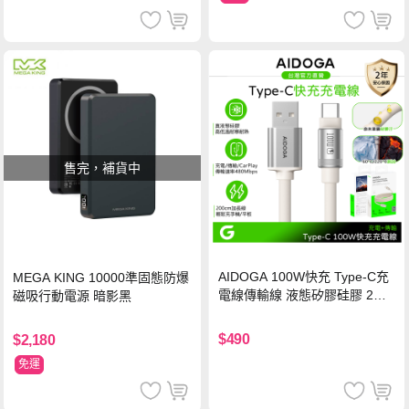
售完，補貨中
AIDOGA 100W快充 Type-C充
MEGA KING 10000準固態防爆
電線傳輸線 液態矽膠硅膠 2M
磁吸行動電源 暗影黑
支援iPhone17/安卓/手機/平板
$490
$2,180
免運