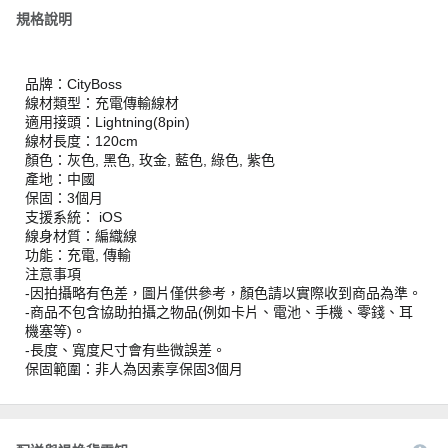
規格說明
品牌：CityBoss
線材類型：充電傳輸線材
適用接頭：Lightning(8pin)
線材長度：120cm
顏色：灰色, 黑色, 玫金, 藍色, 綠色, 紫色
產地：中國
保固：3個月
支援系統： iOS
線身材質：編織線
功能：充電, 傳輸
注意事項
-因拍攝略有色差，圖片僅供參考，顏色請以實際收到商品為準。
-商品不包含協助拍攝之物品(例如卡片、電池、手機、零錢、耳
機塞等)。
-長度、寬度尺寸會有些微誤差。
保固範圍：非人為因素享保固3個月