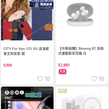
【中華員購】Biosong B7 斜掛
CITY For Vivo Y21 5G 浪漫都
式運動藍芽耳機 白
會支架皮套-藍
$1,990
$399
免運