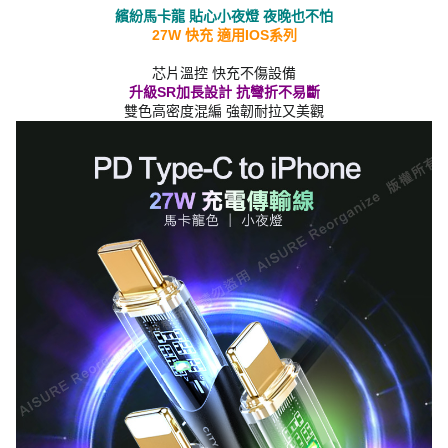
繽紛馬卡龍 貼心小夜燈 夜晚也不怕
27W 快充 適用IOS系列
芯片溫控 快充不傷設備
升級SR加長設計 抗彎折不易斷
雙色高密度混編 強韌耐拉又美觀