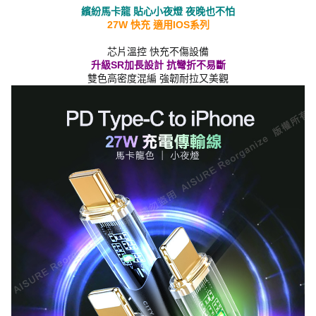
繽紛馬卡龍 貼心小夜燈 夜晚也不怕
27W 快充 適用IOS系列
芯片溫控 快充不傷設備
升級SR加長設計 抗彎折不易斷
雙色高密度混編 強韌耐拉又美觀