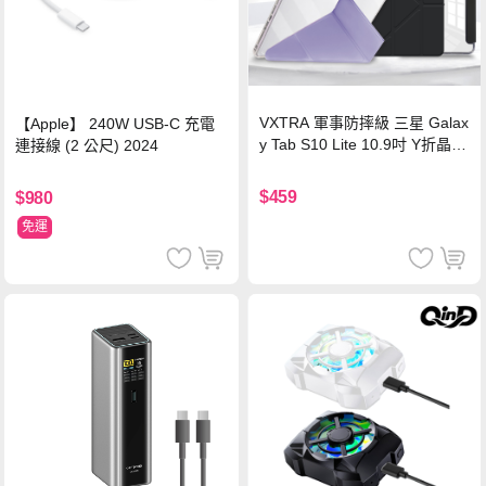
VXTRA 軍事防摔級 三星 Galax
【Apple】 240W USB-C 充電
y Tab S10 Lite 10.9吋 Y折晶透
連接線 (2 公尺) 2024
背蓋立架皮套 含筆槽(經典黑)
$459
$980
免運