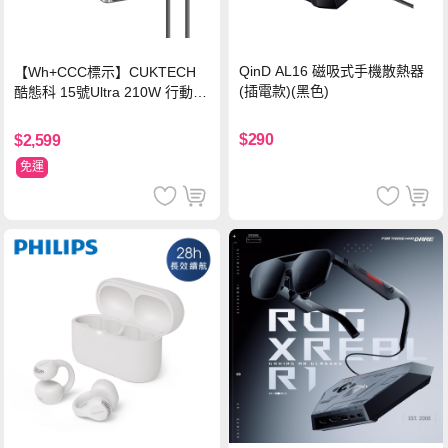
QinD AL16 磁吸式手機散熱器
【Wh+CCC標示】CUKTECH
(插電款)(黑色)
酷態科 15號Ultra 210W 行動電
源 20000mAh (PB200U) -灰色
$290
$2,599
免運