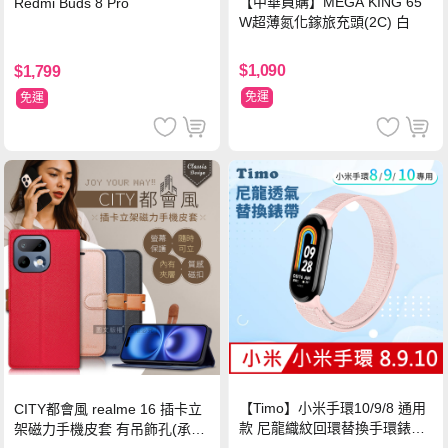
【中華員購】MEGA KING 65
Redmi Buds 8 Pro
W超薄氮化鎵旅充頭(2C) 白
$1,090
$1,799
免運
免運
【Timo】小米手環10/9/8 通用
CITY都會風 realme 16 插卡立
款 尼龍織紋回環替換手環錶帶-
架磁力手機皮套 有吊飾孔(承諾