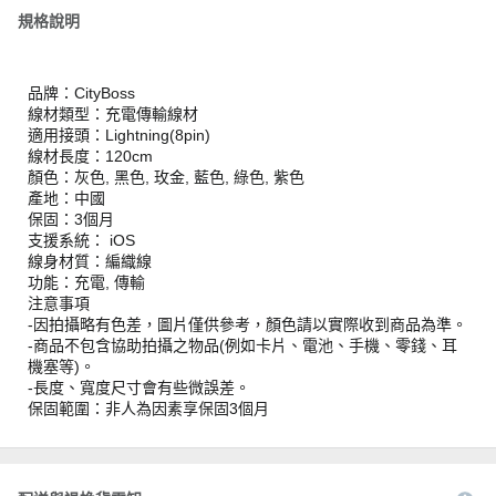
規格說明
品牌：CityBoss
線材類型：充電傳輸線材
適用接頭：Lightning(8pin)
線材長度：120cm
顏色：灰色, 黑色, 玫金, 藍色, 綠色, 紫色
產地：中國
保固：3個月
支援系統： iOS
線身材質：編織線
功能：充電, 傳輸
注意事項
-因拍攝略有色差，圖片僅供參考，顏色請以實際收到商品為準。
-商品不包含協助拍攝之物品(例如卡片、電池、手機、零錢、耳
機塞等)。
-長度、寬度尺寸會有些微誤差。
保固範圍：非人為因素享保固3個月