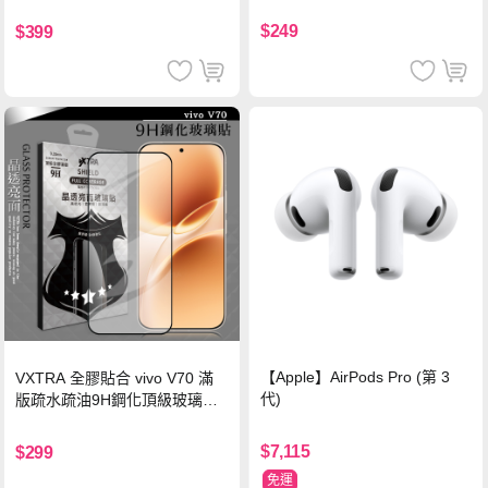
珍珠粉
黑)
$249
$399
【Apple】AirPods Pro (第 3
VXTRA 全膠貼合 vivo V70 滿
代)
版疏水疏油9H鋼化頂級玻璃貼
保護貼(黑)
$7,115
$299
免運