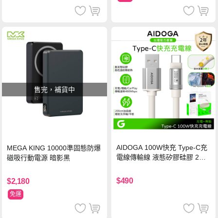
售完，補貨中
AIDOGA 100W快充 Type-C充
MEGA KING 10000準固態防爆
電線傳輸線 液態矽膠硅膠 2M
磁吸行動電源 暗影黑
支援iPhone17/安卓/手機/平板
$490
$2,180
免運