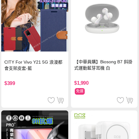
【中華員購】Biosong B7 斜掛
CITY For Vivo Y21 5G 浪漫都
式運動藍芽耳機 白
會支架皮套-藍
$1,990
$399
免運