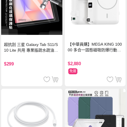
【中華員購】MEGA KING 100
超抗刮 三星 Galaxy Tab S11/S
00 多合一固態磁吸防爆行動電
10 Lite 共用 專業版疏水疏油9H
源 冰曜白
鋼化玻璃膜 平板玻璃貼
$2,880
$299
免運