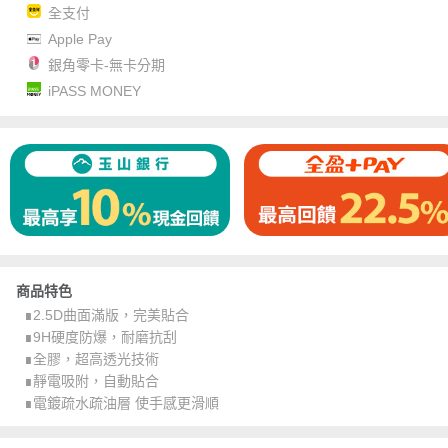
全支付
Apple Pay
銀角零卡-無卡分期
iPASS MONEY
商品特色
∎2.5D曲面滿版，完美貼合
∎9H硬度防爆，耐磨抗刮
∎全膠，超高透光技術
∎靜電吸附，自動貼合
∎電鍍疏水疏油層 使手感更滑順