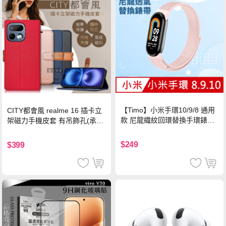
【Timo】小米手環10/9/8 通用
CITY都會風 realme 16 插卡立
款 尼龍織紋回環替換手環錶帶-
架磁力手機皮套 有吊飾孔(承諾
珍珠粉
黑)
$249
$399