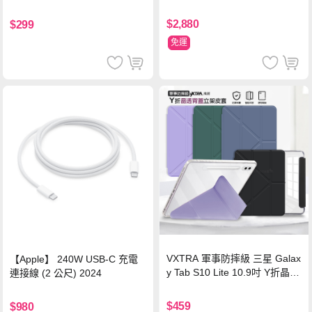
源 冰曜白
鋼化玻璃膜 平板玻璃貼
$2,880
$299
免運
VXTRA 軍事防摔級 三星 Galax
【Apple】 240W USB-C 充電
y Tab S10 Lite 10.9吋 Y折晶透
連接線 (2 公尺) 2024
背蓋立架皮套 含筆槽(經典黑)
$459
$980