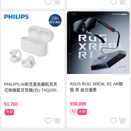
ASUS ROG XREAL R1 AR眼
PHILIPS AI麥克風長續航耳夾
鏡 黑 組合優惠
式無線藍牙耳機(白)-TAQ2000
WT
$58,998
$1,780
贈
免運
免運