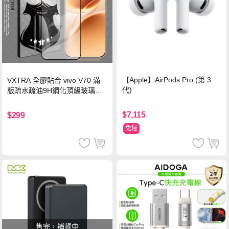
【Apple】AirPods Pro (第 3
VXTRA 全膠貼合 vivo V70 滿
代)
版疏水疏油9H鋼化頂級玻璃貼
保護貼(黑)
$7,115
$299
免運
售完，補貨中