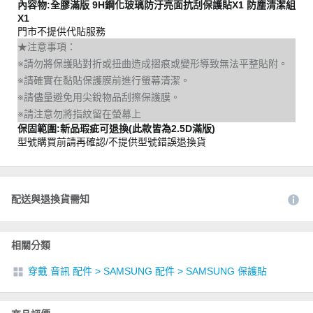
內容物:全膠滿版 9H鋼化玻璃防汙亮面抗刮保護貼X1 防塵清潔組
X1
門市不提供代貼服務
★注意事項：
※請勿將保護貼對折或扭曲造成摺痕或變形導致無法平整貼附。
※請確實在黏貼保護膜前進行螢幕清潔。
※請儘量避免用尖銳物品刮擦保護膜。
※請注意勿將指紋留在螢幕上
保固範圍:新品瑕疵可退換(此款皆為2.5D滿版)
型號購買前請再確認/不提供型號錯誤退換貨
配送與退換貨需知
相關分類
穿戴 音訊 配件
>
SAMSUNG 配件
>
SAMSUNG 保護貼