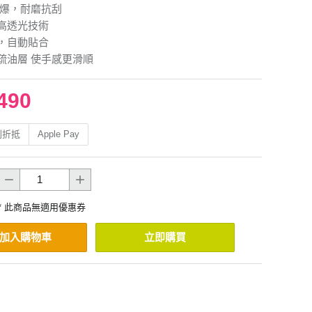
防爆，耐磨抗刮
高透光技術
，自動貼合
疏油層 使手感更滑順
490
利折抵
Apple Pay
* 此商品無適用優惠券
加入購物車
立即購買