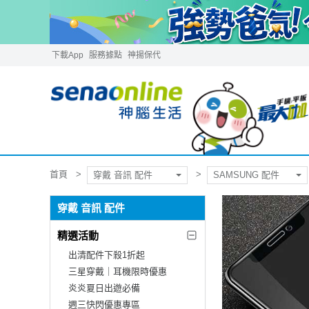
下載App
服務據點
神揚保代
首頁
穿戴 音訊 配件
SAMSUNG 配件
穿戴 音訊 配件
精選活動
出清配件下殺1折起
三星穿戴｜耳機限時優惠
炎炎夏日出遊必備
週三快閃優惠專區