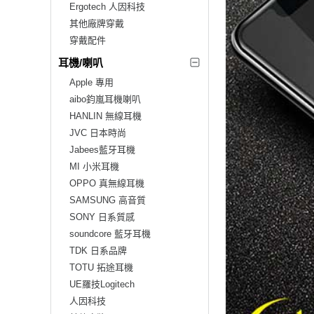
Ergotech 人因科技
其他廠牌穿戴
穿戴配件
耳機/喇叭
Apple 專用
aibo鈞嵐耳機喇叭
HANLIN 無線耳機
JVC 日本時尚
Jabees藍牙耳機
MI 小米耳機
OPPO 真無線耳機
SAMSUNG 高音質
SONY 日系質感
soundcore 藍牙耳機
TDK 日系品牌
TOTU 拓途耳機
UE羅技Logitech
人因科技