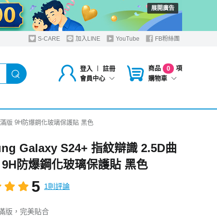
展開廣告
S-CARE
加入LINE
YouTube
FB粉絲團
商品
項
登入
︱
註冊
0
購物車
會員中心
.5D曲面滿版 9H防爆鋼化玻璃保護貼 黑色
ng Galaxy S24+ 指紋辯識 2.5D曲
 9H防爆鋼化玻璃保護貼 黑色
5
1則評論
曲面滿版，完美貼合