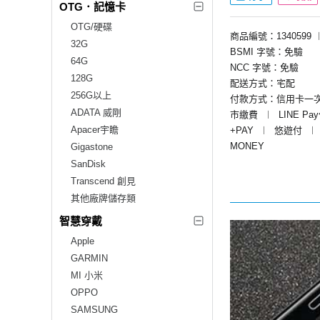
OTG．記憶卡
OTG/硬碟
商品編號：1340599
32G
BSMI 字號：免驗
64G
NCC 字號：免驗
128G
配送方式：宅配
256G以上
付款方式：信用卡一
ADATA 威剛
市繳費
︱
LINE Pa
Apacer宇瞻
+PAY
︱
悠遊付
︱
MONEY
Gigastone
SanDisk
Transcend 創見
其他廠牌儲存類
智慧穿戴
Apple
GARMIN
MI 小米
OPPO
SAMSUNG