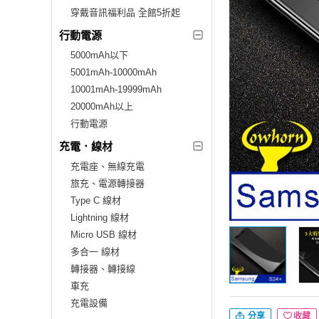
穿戴音訊福利品 全館5折起
行動電源
5000mAh以下
5001mAh-10000mAh
10001mAh-19999mAh
20000mAh以上
行動電源
充電．線材
充電座、無線充電
旅充、電源轉接器
Type C 線材
Lightning 線材
Micro USB 線材
多合一 線材
轉接器、轉接線
車充
充電設備
分享
收藏