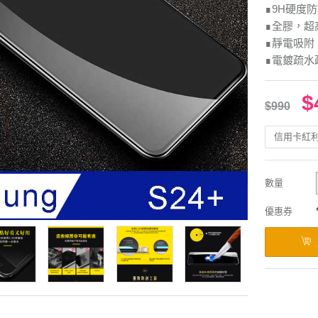
∎9H硬度
∎全膠，超
∎靜電吸附
∎電鍍疏水
$
$990
信用卡紅
數量
優惠券