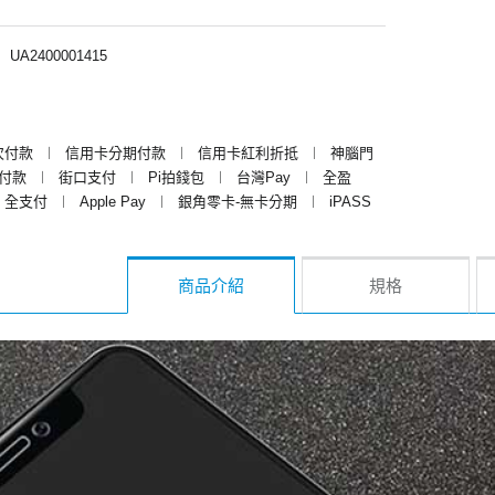
︱
UA2400001415
次付款
︱
信用卡分期付款
︱
信用卡紅利折抵
︱
神腦門
y付款
︱
街口支付
︱
Pi拍錢包
︱
台灣Pay
︱
全盈
全支付
︱
Apple Pay
︱
銀角零卡-無卡分期
︱
iPASS
商品介紹
規格