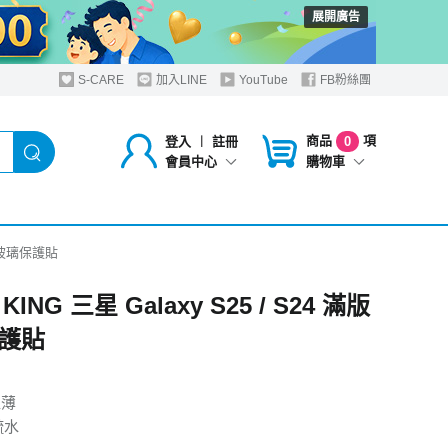
展開廣告
S-CARE
加入LINE
YouTube
FB粉絲團
商品
項
登入
︱
註冊
0
購物車
會員中心
 滿版玻璃保護貼
KING 三星 Galaxy S25 / S24 滿版
護貼
超薄
疏水