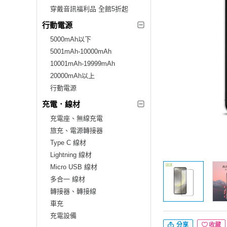
穿戴音訊福利品 全館5折起
行動電源
5000mAh以下
5001mAh-10000mAh
10001mAh-19999mAh
20000mAh以上
行動電源
充電．線材
充電座、無線充電
旅充、電源轉接器
Type C 線材
Lightning 線材
Micro USB 線材
多合一 線材
轉接器、轉接線
車充
充電設備
分享
收藏