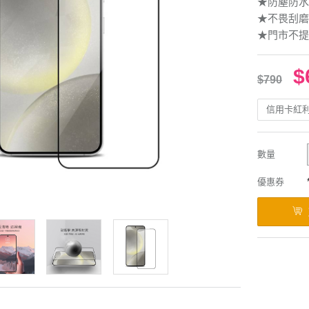
★防塵防水
★不畏刮磨
★門市不提
$
$790
信用卡紅
數量
優惠券