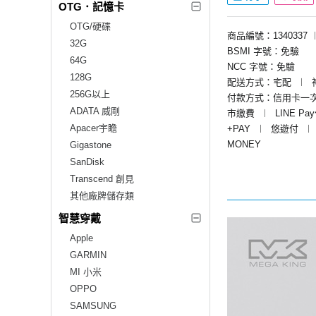
OTG．記憶卡
OTG/硬碟
商品編號：1340337
32G
BSMI 字號：免驗
64G
NCC 字號：免驗
128G
配送方式：宅配
︱
256G以上
付款方式：信用卡一
ADATA 威剛
市繳費
︱
LINE Pa
Apacer宇瞻
+PAY
︱
悠遊付
︱
MONEY
Gigastone
SanDisk
Transcend 創見
其他廠牌儲存類
智慧穿戴
Apple
GARMIN
MI 小米
OPPO
SAMSUNG