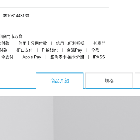
︱
091081443133
神腦門市取貨
次付款
︱
信用卡分期付款
︱
信用卡紅利折抵
︱
神腦門
y付款
︱
街口支付
︱
Pi拍錢包
︱
台灣Pay
︱
全盈
全支付
︱
Apple Pay
︱
銀角零卡-無卡分期
︱
iPASS
商品介紹
規格