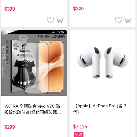
珍珠粉
黑)
$249
$399
【Apple】AirPods Pro (第 3
VXTRA 全膠貼合 vivo V70 滿
代)
版疏水疏油9H鋼化頂級玻璃貼
保護貼(黑)
$7,115
$299
免運