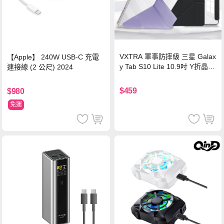
VXTRA 軍事防摔級 三星 Galax
【Apple】 240W USB-C 充電
y Tab S10 Lite 10.9吋 Y折晶透
連接線 (2 公尺) 2024
背蓋立架皮套 含筆槽(經典黑)
$459
$980
免運