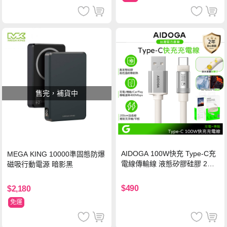
售完，補貨中
AIDOGA 100W快充 Type-C充
MEGA KING 10000準固態防爆
電線傳輸線 液態矽膠硅膠 2M
磁吸行動電源 暗影黑
支援iPhone17/安卓/手機/平板
$490
$2,180
免運