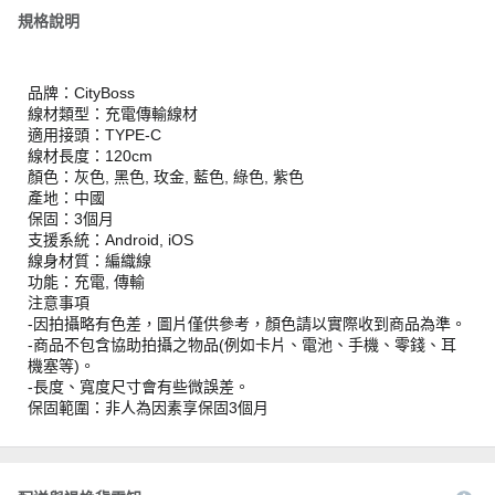
規格說明
品牌：CityBoss
線材類型：充電傳輸線材
適用接頭：TYPE-C
線材長度：120cm
顏色：灰色, 黑色, 玫金, 藍色, 綠色, 紫色
產地：中國
保固：3個月
支援系統：Android, iOS
線身材質：編織線
功能：充電, 傳輸
注意事項
-因拍攝略有色差，圖片僅供參考，顏色請以實際收到商品為準。
-商品不包含協助拍攝之物品(例如卡片、電池、手機、零錢、耳
機塞等)。
-長度、寬度尺寸會有些微誤差。
保固範圍：非人為因素享保固3個月