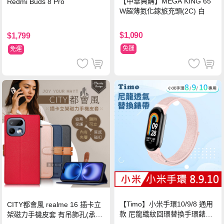
【中華員購】MEGA KING 65
Redmi Buds 8 Pro
W超薄氮化鎵旅充頭(2C) 白
$1,090
$1,799
免運
免運
【Timo】小米手環10/9/8 通用
CITY都會風 realme 16 插卡立
款 尼龍織紋回環替換手環錶帶-
架磁力手機皮套 有吊飾孔(承諾