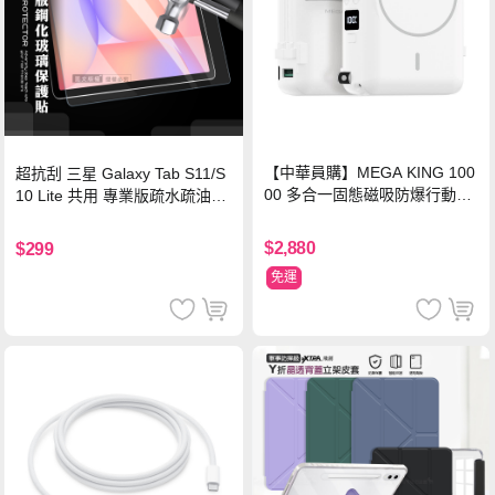
【中華員購】MEGA KING 100
超抗刮 三星 Galaxy Tab S11/S
00 多合一固態磁吸防爆行動電
10 Lite 共用 專業版疏水疏油9H
源 冰曜白
鋼化玻璃膜 平板玻璃貼
$2,880
$299
免運