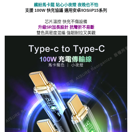
繽紛馬卡龍 貼心小夜燈 夜晚也不怕
支援 100W 快充協議 適用安卓/IOS/iP15系列
芯片溫控 快充不傷設備
升級SR加長設計 抗彎折不易斷
雙色高密度混編 強韌耐拉又美觀