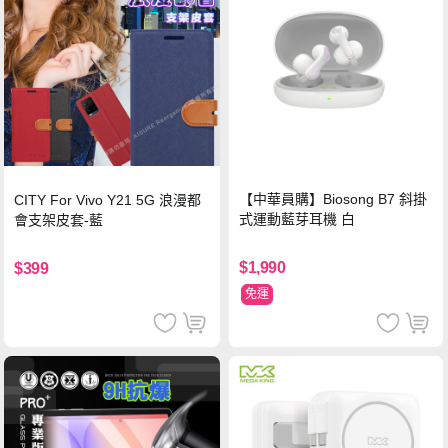
【中華員購】Biosong B7 斜掛
CITY For Vivo Y21 5G 浪漫都
式運動藍芽耳機 白
會支架皮套-藍
$1,990
$399
免運