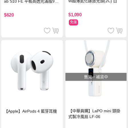
W超薄氮化鎵旅充頭(2C) 白
ab S10 FE 平板高透光滿版9H
鋼化玻璃保護貼
$1,090
$620
免運
售完，補貨中
【中華員購】LaPO mini 頸掛
【Apple】AirPods 4 藍芽耳機
式製冷風扇 LF-06