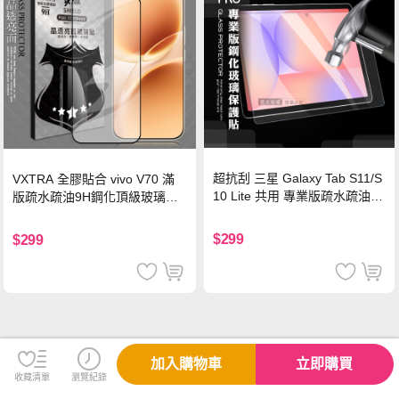
超抗刮 三星 Galaxy Tab S11/S
VXTRA 全膠貼合 vivo V70 滿
10 Lite 共用 專業版疏水疏油9
版疏水疏油9H鋼化頂級玻璃貼
H鋼化玻璃膜 平板玻璃貼
保護貼(黑)
$299
$299
加入購物車
立即購買
收藏清單
瀏覽紀錄