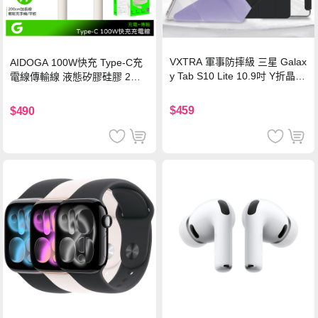
VXTRA 軍事防摔級 三星 Galax
AIDOGA 100W快充 Type-C充
y Tab S10 Lite 10.9吋 Y折晶透
電線傳輸線 液態矽膠硅膠 2M
背蓋立架皮套 含筆槽(經典黑)
支援iPhone17/安卓/手機/平板
$459
$490