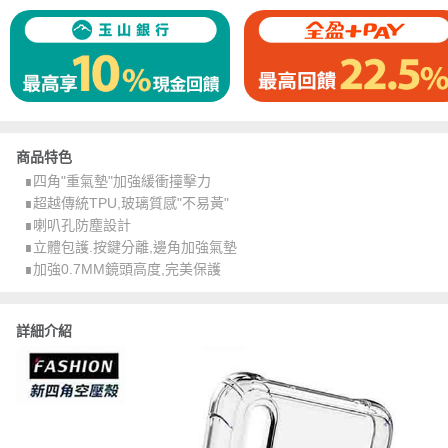
商品特色
∎四角"重氣墊"加強緩衝撞擊力
∎超越傳統TPU,玻璃質感"不易黃"
∎喇叭孔防塵設計
∎立體包護.按鍵分離,邊角加強氣墊
∎加強0.7MM鏡頭高度,完美保護
詳細介紹