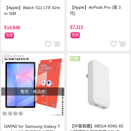
【Apple】AirPods Pro (第 3
【Apple】Watch S11 LTE 42m
代)
m S/M
$7,115
$14,946
免運
免運
售完，補貨中
【中華員購】MEGA KING 65
DAPAD for Samsung Galaxy T