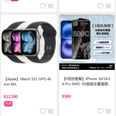
【5倍抗衝擊】iPhone 16/15/1
【Apple】Watch S11 GPS 46
4 Pro 500C 3D曲面全覆蓋鋼化
mm M/L
玻璃貼 0.5mm極窄邊框 防指紋
保護貼
$590
$13,390
免運