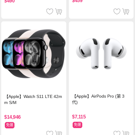
$459
$490
【Apple】AirPods Pro (第 3
【Apple】Watch S11 LTE 42m
代)
m S/M
$7,115
$14,946
免運
免運