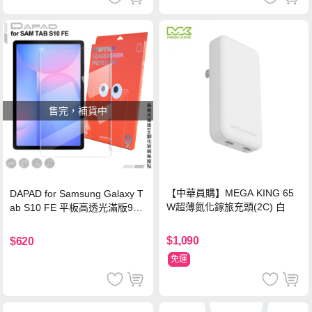
售完，補貨中
【中華員購】MEGA KING 65
DAPAD for Samsung Galaxy T
W超薄氮化鎵旅充頭(2C) 白
ab S10 FE 平板高透光滿版9H
鋼化玻璃保護貼
$1,090
$620
免運