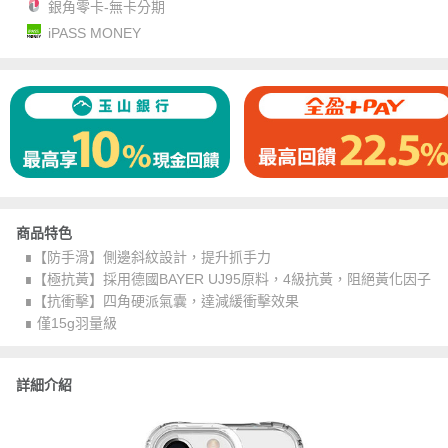
銀角零卡-無卡分期
iPASS MONEY
商品特色
∎【防手滑】側邊斜紋設計，提升抓手力
∎【極抗黃】採用德國BAYER UJ95原料，4級抗黃，阻絕黃化因子
∎【抗衝擊】四角硬派氣囊，達減緩衝擊效果
∎ 僅15g羽量級
詳細介紹