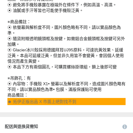
⦿ 避免將手機殼暴露在極端外在條件下，例如高溫、高濕。
⦿ 油膩或手汗等皆也可能使手機殼泛黃。
※商品備註：
⦿ 依螢幕與解析度不同，圖片顏色略有不同，請以實品顏色為
準。
⦿ 隨貨附贈透明鏡頭框及按鍵，如需鋁合金鏡頭框及按鍵可另外
加購。
⦿ Glacier冰川殼採用德國拜耳UJ95原料，可達抗黃效果、延緩
泛黃。本品可延緩泛黃，但並非久用皆不會變黃，會因個人使用
情況而產生黃變。
⦿ 本品下方有兩個圓孔，可購買螺絲掛環組，鎖上後即可變
※吊飾孔：有
⦿ 內容物：手機殼 X1• 螢幕以及解析度不同，造成圖片顏色略有
不同，請以實品顏色為準• 包膜、滿版保護貼可使用
商品備註：
☻ 拓伊正版出品 X 市面上絕對找不到
配送與退換貨需知