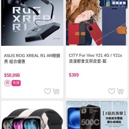
CITY For Vivo Y21 4G / Y21s
ASUS ROG XREAL R1 AR眼鏡
浪漫都會支架皮套-藍
黑 組合優惠
$399
$58,998
贈
免運