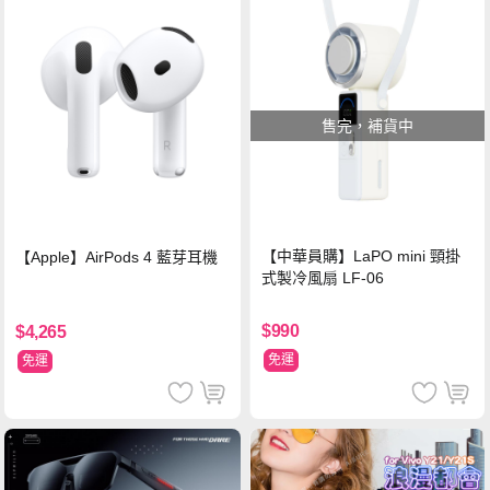
售完，補貨中
【中華員購】LaPO mini 頸掛
【Apple】AirPods 4 藍芽耳機
式製冷風扇 LF-06
$990
$4,265
免運
免運