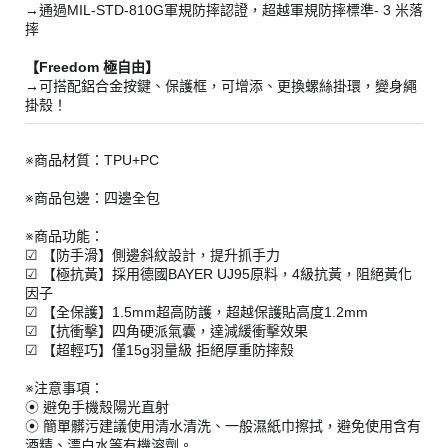
→
通過MIL-STD-810G軍規防摔認證，超越軍規防摔標準- 3 米落
摔
【Freedom 極自由】
→
可搭配鋁合金按鍵、保護框，可增添、更換螺絲掛環，變身繩
掛殼！
※商品材質：TPU+PC
※商品包邊：四邊全包
※商品功能：
☑ 【防手滑】側邊斜紋設計，提升抓手力
☑ 【極抗黃】採用德國BAYER UJ95原料，4級抗黃，阻絕黃化
因子
☑ 【全保護】1.5mm超高防護，超越保護貼高度1.2mm
☑ 【抗衝擊】四角硬派氣囊，達減緩衝擊效果
☑ 【超輕巧】僅15g羽量級 拒絕厚重防摔殼
※注意事項：
⦿ 避免手機殼陽光直射
⦿ 簡單髒污建議使用清水清洗、一般濕紙巾擦拭，避免使用含有
酒精、漂白水等有機溶劑。