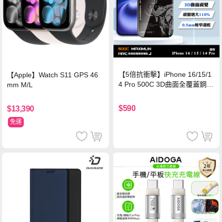
【5倍抗衝擊】iPhone 16/15/1
【Apple】Watch S11 GPS 46
4 Pro 500C 3D曲面全覆蓋鋼化
mm M/L
玻璃貼 0.5mm極窄邊框 防指紋
保護貼
$590
$13,390
免運