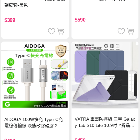
架皮套-黑色
$590
$399
VXTRA 軍事防摔級 三星 Galax
AIDOGA 100W快充 Type-C充
y Tab S10 Lite 10.9吋 Y折晶透
電線傳輸線 液態矽膠硅膠 2M
背蓋立架皮套 含筆槽(經典黑)
支援iPhone17/安卓/手機/平板