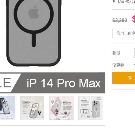
∎【強吸力
$2,290
信用卡紅
數量
優惠券