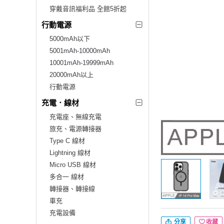
穿戴音訊福利品 全館5折起
行動電源
5000mAh以下
5001mAh-10000mAh
10001mAh-19999mAh
20000mAh以上
行動電源
充電．線材
充電座、無線充電
旅充、電源轉接器
Type C 線材
Lightning 線材
Micro USB 線材
多合一 線材
轉接器、轉接線
車充
充電設備
分享
收藏