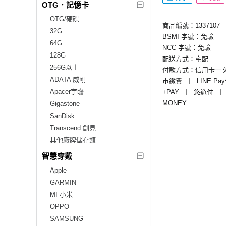
OTG．記憶卡
OTG/硬碟
商品編號：1337107
32G
BSMI 字號：免驗
64G
NCC 字號：免驗
128G
配送方式：宅配
256G以上
付款方式：信用卡一
ADATA 威剛
市繳費
︱
LINE Pa
Apacer宇瞻
+PAY
︱
悠遊付
︱
MONEY
Gigastone
SanDisk
Transcend 創見
其他廠牌儲存類
智慧穿戴
Apple
GARMIN
MI 小米
OPPO
SAMSUNG