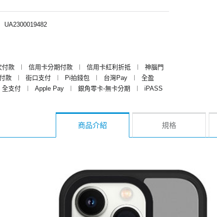
︱
UA2300019482
次付款
︱
信用卡分期付款
︱
信用卡紅利折抵
︱
神腦門
y付款
︱
街口支付
︱
Pi拍錢包
︱
台灣Pay
︱
全盈
全支付
︱
Apple Pay
︱
銀角零卡-無卡分期
︱
iPASS
商品介紹
規格