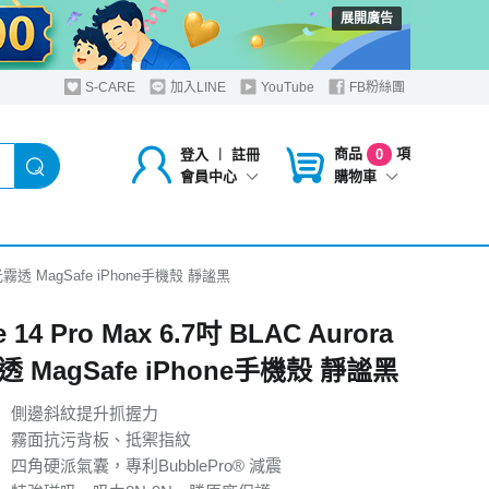
展開廣告
S-CARE
加入LINE
YouTube
FB粉絲團
商品
項
登入
︱
註冊
0
購物車
會員中心
ra極光霧透 MagSafe iPhone手機殼 靜謐黑
e 14 Pro Max 6.7吋 BLAC Aurora
 MagSafe iPhone手機殼 靜謐黑
】側邊斜紋提升抓握力
】霧面抗污背板、抵禦指紋
四角硬派氣囊，專利BubblePro® 減震