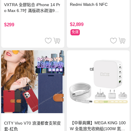
Redmi Watch 6 NFC
VXTRA 全膠貼合 iPhone 14 Pr
o Max 6.7吋 滿版疏水疏油9H
鋼化頂級玻璃膜(黑)
$2,899
$299
免運
【中華員購】MEGA KING 100
CITY Vivo V70 浪漫都會支架皮
W 全能旅充收納組(100W 氮化
套-紅色