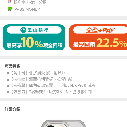
銀角零卡-無卡分期
iPASS MONEY
商品特色
∎【防手滑】側邊斜紋提升抓握力
∎【抗指紋】霧面抗污背板、抵禦指紋
∎【抗衝擊】四角硬派氣囊，專利BubblePro® 減震
∎【強吸力】特強磁吸，吸力8N-9N，勝原廠保護
詳細介紹