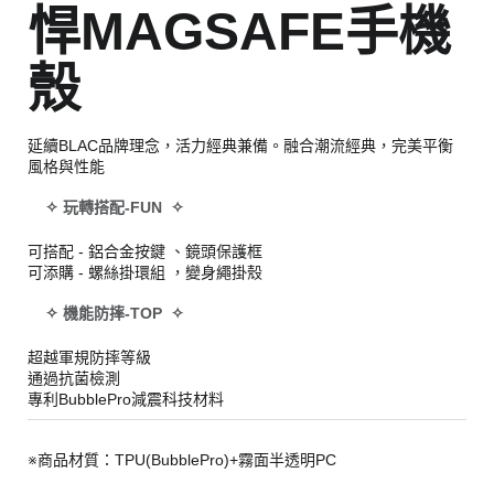
悍MAGSAFE手機
殼
延續BLAC品牌理念，活力經典兼備。融合潮流經典，完美平衡
風格與性能
✧ 玩轉搭配-FUN ✧
可搭配 - 鋁合金按鍵 、鏡頭保護框
可添購 - 螺絲掛環組 ，變身繩掛殼
✧ 機能防摔-TOP ✧
超越軍規防摔等級
通過抗菌檢測
專利BubblePro減震科技材料
※商品材質：TPU(BubblePro)+霧面半透明PC