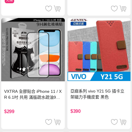
亞麻系列 vivo Y21 5G 插卡立
VXTRA 全膠貼合 iPhone 11 / X
架磁力手機皮套 黑色
R 6.1吋 共用 滿版疏水疏油9H
鋼化頂級玻璃膜(黑)
$390
$299