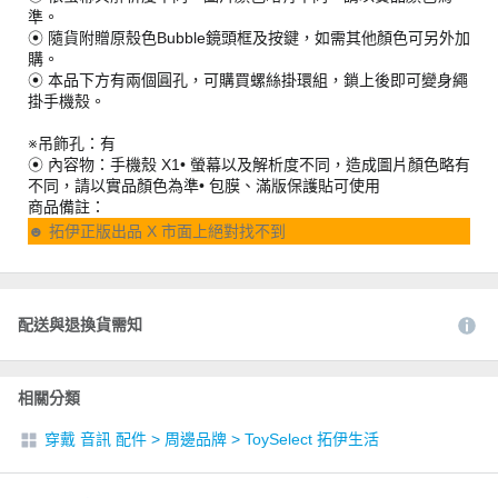
準。
⦿ 隨貨附贈原殼色Bubble鏡頭框及按鍵，如需其他顏色可另外加
購。
⦿ 本品下方有兩個圓孔，可購買螺絲掛環組，鎖上後即可變身繩
掛手機殼。
※吊飾孔：有
⦿ 內容物：手機殼 X1• 螢幕以及解析度不同，造成圖片顏色略有
不同，請以實品顏色為準• 包膜、滿版保護貼可使用
商品備註：
☻ 拓伊正版出品 X 市面上絕對找不到
配送與退換貨需知
相關分類
穿戴 音訊 配件
>
周邊品牌
>
ToySelect 拓伊生活