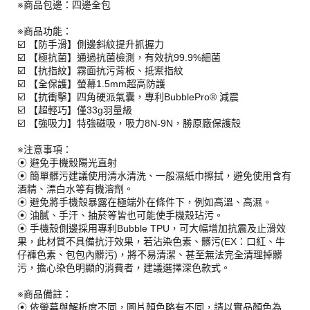
※商品包邊：四邊全包
※商品功能：
☑️ 【防手滑】側邊斜紋提升抓握力
☑️ 【極抗菌】通過抗菌檢測，有效抗99.9%細菌
☑️ 【抗指紋】霧面抗污背板、抵禦指紋
☑️ 【全保護】螢幕1.5mm超高防護
☑️ 【抗衝擊】四角硬派氣囊，專利BubblePro® 減震
☑️ 【超輕巧】僅33g羽量級
☑️ 【強吸力】特強磁吸，吸力8N-9N，勝原廠保護殼
※注意事項：
⦿ 避免手機殼陽光直射
⦿ 簡單髒污建議使用清水清洗、一般濕紙巾擦拭，避免使用含有
酒精、漂白水等有機溶劑。
⦿ 避免將手機殼暴露在極端外在條件下，例如高溫、高濕。
⦿ 油膩、手汗、抽菸等皆也可能使手機殼玷污。
⦿ 手機殼側邊採用專利Bubble TPU，可大幅增加抗震及止滑效
果，此材質不具備抗汙效果，若沾染色素、髒污(EX：口紅、牛
仔褲色素、包包內髒污)，將不易清潔、甚至無法完全清理掉髒
污，擔心染色明顯的消費者，建議選擇深色款式。
※商品備註：
⦿ 依螢幕與解析度不同，圖片顏色略有不同，請以實品顏色為