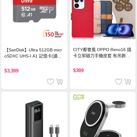
CITY都會風 OPPO Reno16 插
【SanDisk】Ultra 512GB micr
卡立架磁力手機皮套 有吊飾孔
oSDXC UHS-I A1 記憶卡(讀取
(奢華紅)
達150MB/s)
$399
$3,399