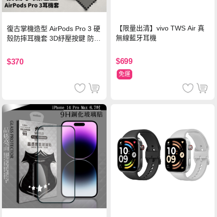
【限量出清】vivo TWS Air 真
復古掌機造型 AirPods Pro 3 硬
無線藍牙耳機
殼防摔耳機套 3D紓壓按鍵 防開
鎖扣 附心形掛勾(懷舊灰)
$699
$370
免運