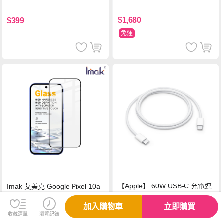
鎵旅充頭 +100W高速充電線附
萬國轉接器)
$1,680
$399
免運
【Apple】 60W USB-C 充電連
Imak 艾美克 Google Pixel 10a
接線 (1 公尺) 2024
鋼化玻璃貼(黑邊)(可指紋解鎖)
加入購物車
立即購買
收藏清單
瀏覽紀錄
$580
$250