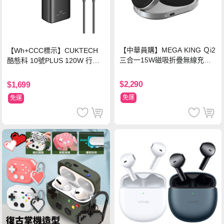
【中華員購】MEGA KING Ｑi2
【Wh+CCC標示】CUKTECH
三合一15W磁吸折疊無線充電
酷態科 10號PLUS 120W 行動
支架 黑
電源 15000mAh (PB150P)-黑
色
$2,290
$1,699
免運
免運