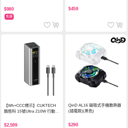
背蓋立架皮套 含筆槽(經典黑)
$459
$980
免運
QinD AL16 磁吸式手機散熱器
【Wh+CCC標示】CUKTECH
(插電款)(黑色)
酷態科 15號Ultra 210W 行動電
源 20000mAh (PB200U) -灰色
$290
$2,599