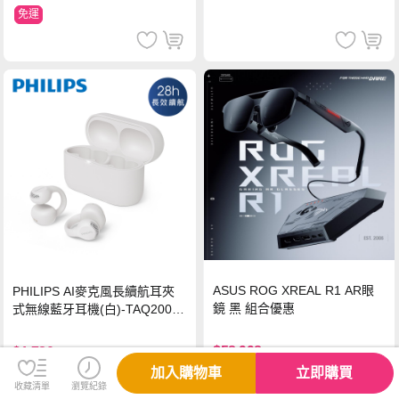
免運
ASUS ROG XREAL R1 AR眼
PHILIPS AI麥克風長續航耳夾
鏡 黑 組合優惠
式無線藍牙耳機(白)-TAQ2000
WT
$58,998
$1,780
加入購物車
立即購買
贈
免運
免運
收藏清單
瀏覽紀錄