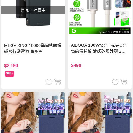
售完，補貨中
AIDOGA 100W快充 Type-C充
MEGA KING 10000準固態防爆
電線傳輸線 液態矽膠硅膠 2M
磁吸行動電源 暗影黑
支援iPhone17/安卓/手機/平板
$490
$2,180
免運