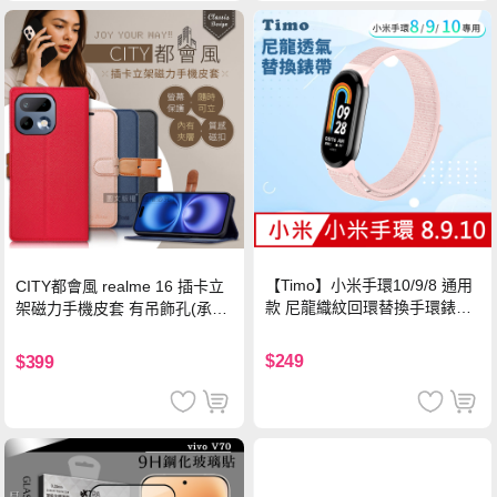
【Timo】小米手環10/9/8 通用
CITY都會風 realme 16 插卡立
款 尼龍織紋回環替換手環錶帶-
架磁力手機皮套 有吊飾孔(承諾
珍珠粉
黑)
$249
$399