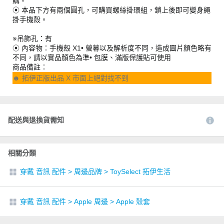
購。
⦿ 本品下方有兩個圓孔，可購買螺絲掛環組，鎖上後即可變身繩
掛手機殼。
※吊飾孔：有
⦿ 內容物：手機殼 X1• 螢幕以及解析度不同，造成圖片顏色略有
不同，請以實品顏色為準• 包膜、滿版保護貼可使用
商品備註：
☻ 拓伊正版出品 X 市面上絕對找不到
配送與退換貨需知
相關分類
穿戴 音訊 配件
>
周邊品牌
>
ToySelect 拓伊生活
穿戴 音訊 配件
>
Apple 周邊
>
Apple 殼套