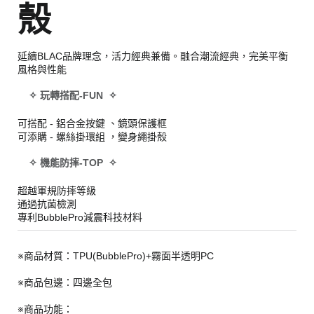
殼
延續BLAC品牌理念，活力經典兼備。融合潮流經典，完美平衡
風格與性能
✧ 玩轉搭配-FUN ✧
可搭配 - 鋁合金按鍵 、鏡頭保護框
可添購 - 螺絲掛環組 ，變身繩掛殼
✧ 機能防摔-TOP ✧
超越軍規防摔等級
通過抗菌檢測
專利BubblePro減震科技材料
※商品材質：TPU(BubblePro)+霧面半透明PC
※商品包邊：四邊全包
※商品功能：