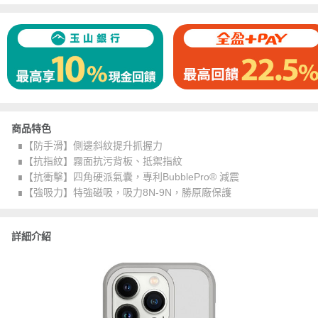
商品特色
∎【防手滑】側邊斜紋提升抓握力
∎【抗指紋】霧面抗污背板、抵禦指紋
∎【抗衝擊】四角硬派氣囊，專利BubblePro® 減震
∎【強吸力】特強磁吸，吸力8N-9N，勝原廠保護
詳細介紹