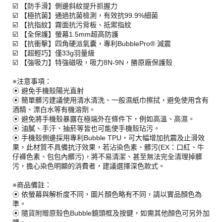
☑️ 【防手滑】側邊斜紋提升抓握力
☑️ 【極抗菌】通過抗菌檢測，有效抗99.9%細菌
☑️ 【抗指紋】霧面抗污背板、抵禦指紋
☑️ 【全保護】螢幕1.5mm超高防護
☑️ 【抗衝擊】四角硬派氣囊，專利BubblePro® 減震
☑️ 【超輕巧】僅33g羽量級
☑️ 【強吸力】特強磁吸，吸力8N-9N，勝原廠保護殼
※注意事項：
⦿ 避免手機殼陽光直射
⦿ 簡單髒污建議使用清水清洗、一般濕紙巾擦拭，避免使用含有
酒精、漂白水等有機溶劑。
⦿ 避免將手機殼暴露在極端外在條件下，例如高溫、高濕。
⦿ 油膩、手汗、抽菸等皆也可能使手機殼玷污。
⦿ 手機殼側邊採用專利Bubble TPU，可大幅增加抗震及止滑效
果，此材質不具備抗汙效果，若沾染色素、髒污(EX：口紅、牛
仔褲色素、包包內髒污)，將不易清潔、甚至無法完全清理掉髒
污，擔心染色明顯的消費者，建議選擇深色款式。
※商品備註：
⦿ 依螢幕與解析度不同，圖片顏色略有不同，請以實品顏色為
準。
⦿ 隨貨附贈原殼色Bubble鏡頭框及按鍵，如需其他顏色可另外加