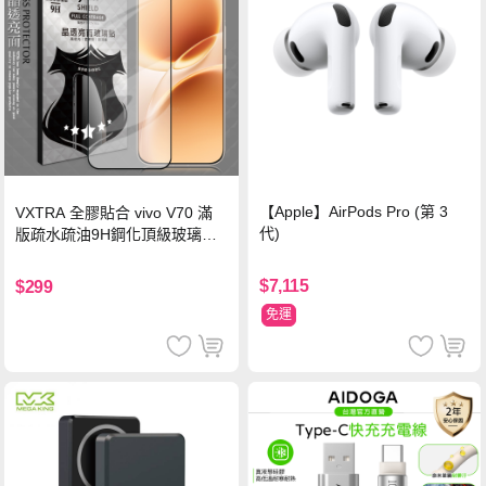
【Apple】AirPods Pro (第 3
VXTRA 全膠貼合 vivo V70 滿
代)
版疏水疏油9H鋼化頂級玻璃貼
保護貼(黑)
$7,115
$299
免運