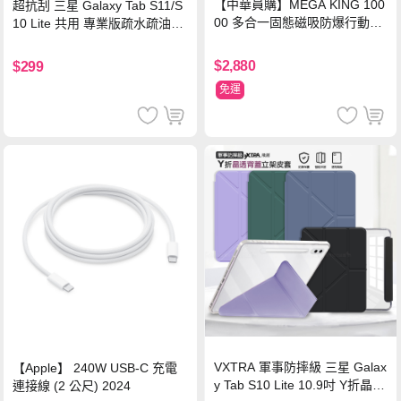
【中華員購】MEGA KING 100
超抗刮 三星 Galaxy Tab S11/S
00 多合一固態磁吸防爆行動電
10 Lite 共用 專業版疏水疏油9H
源 冰曜白
鋼化玻璃膜 平板玻璃貼
$2,880
$299
免運
VXTRA 軍事防摔級 三星 Galax
【Apple】 240W USB-C 充電
y Tab S10 Lite 10.9吋 Y折晶透
連接線 (2 公尺) 2024