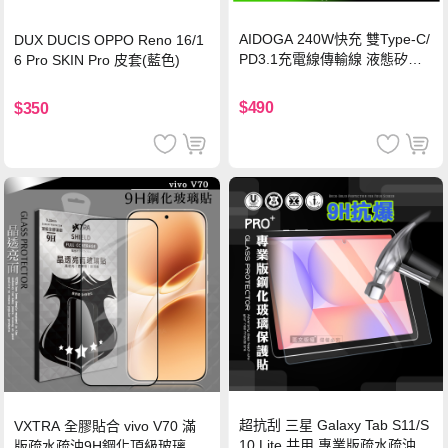
AIDOGA 240W快充 雙Type-C/
DUX DUCIS OPPO Reno 16/1
PD3.1充電線傳輸線 液態矽膠
6 Pro SKIN Pro 皮套(藍色)
硅膠 2M 支援iPhone17/安卓/手
機/平板/筆電
$490
$350
超抗刮 三星 Galaxy Tab S11/S
VXTRA 全膠貼合 vivo V70 滿
10 Lite 共用 專業版疏水疏油9
版疏水疏油9H鋼化頂級玻璃貼