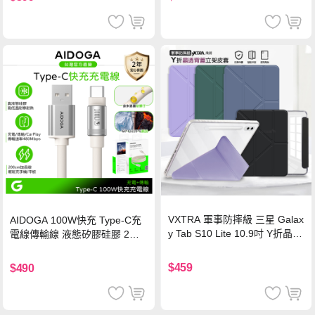
VXTRA 軍事防摔級 三星 Galax
AIDOGA 100W快充 Type-C充
y Tab S10 Lite 10.9吋 Y折晶透
電線傳輸線 液態矽膠硅膠 2M
背蓋立架皮套 含筆槽(經典黑)
支援iPhone17/安卓/手機/平板
$459
$490