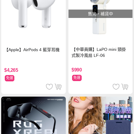
售完，補貨中
【中華員購】LaPO mini 頸掛
【Apple】AirPods 4 藍芽耳機
式製冷風扇 LF-06
$990
$4,265
免運
免運