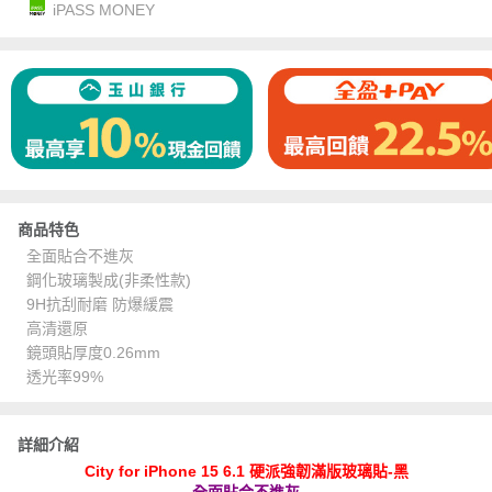
iPASS MONEY
商品特色
全面貼合不進灰
鋼化玻璃製成(非柔性款)
9H抗刮耐磨 防爆緩震
高清還原
鏡頭貼厚度0.26mm
透光率99%
詳細介紹
City for iPhone 15 6.1 硬派強韌滿版玻璃貼-黑