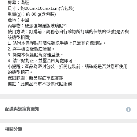
屏幕：滿版
尺寸：約20cmx10cmx1cm(含包裝)
重量(g)：約 80 g(含包裝)
產地：中國
內容物：硬派強韌滿版玻璃貼*1
使用方法：訂購前，請務必自行確認所訂購的保護貼型號(是否與
該機型相同)
1. 貼附本保護貼前請先確認手機上已無其它保護貼。
2. 將手機面板徹底清潔。
3. 撕開本保護貼背膠離型紙。
4. 請平貼對正，並壓合四角處即可。
小提醒：產品為密封包裝，拆開包裝前，請確認是否與您所使用
的機型相符。
保固範圍：新品瑕疵享鑑賞期
備註：此商品門市不提供代貼服務
配送與退換貨需知
相關分類