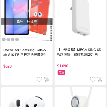
售完，補貨中
【中華員購】MEGA KING 65
DAPAD for Samsung Galaxy T
W超薄氮化鎵旅充頭(2C) 白
ab S10 FE 平板高透光滿版9H
鋼化玻璃保護貼
$1,090
$620
免運