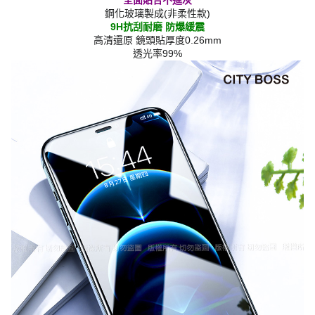
全面貼合不進灰
鋼化玻璃製成(非柔性款)
9H抗刮耐磨 防爆緩震
高清還原 鏡頭貼厚度0.26mm
透光率99%