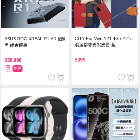
CITY For Vivo Y21 4G / Y21s
ASUS ROG XREAL R1 AR眼鏡
浪漫都會支架皮套-藍
黑 組合優惠
$399
$58,998
贈
免運