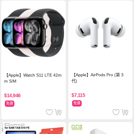
【Apple】AirPods Pro (第 3
【Apple】Watch S11 LTE 42m
代)
m S/M
$7,115
$14,946
免運
免運