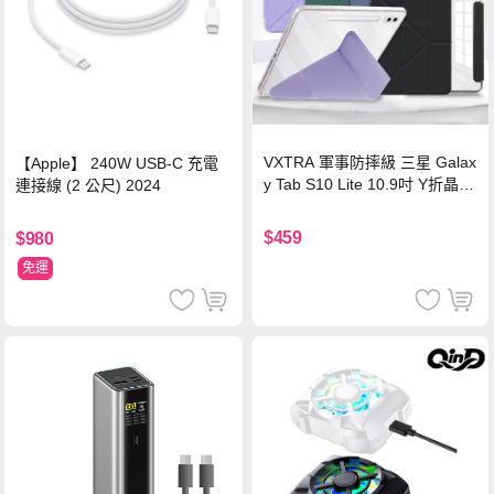
VXTRA 軍事防摔級 三星 Galax
【Apple】 240W USB-C 充電
y Tab S10 Lite 10.9吋 Y折晶透
連接線 (2 公尺) 2024
背蓋立架皮套 含筆槽(經典黑)
$459
$980
免運