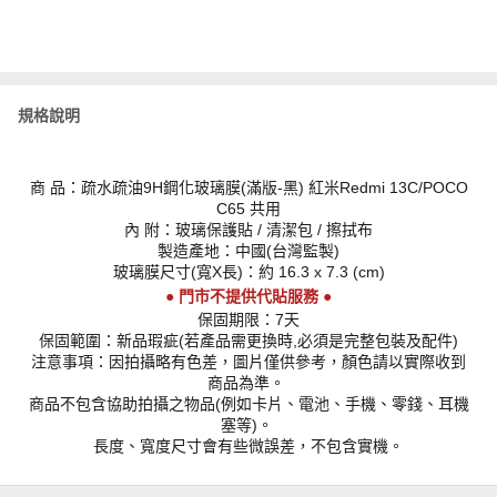
規格說明
商 品：疏水疏油9H鋼化玻璃膜(滿版-黑) 紅米Redmi 13C/POCO
C65 共用
內 附：玻璃保護貼 / 清潔包 / 擦拭布
製造產地：中國(台灣監製)
玻璃膜尺寸(寬X長)：約 16.3 x 7.3 (cm)
● 門市不提供代貼服務 ●
保固期限：7天
保固範圍：新品瑕疵(若產品需更換時,必須是完整包裝及配件)
注意事項：因拍攝略有色差，圖片僅供參考，顏色請以實際收到
商品為準。
商品不包含協助拍攝之物品(例如卡片、電池、手機、零錢、耳機
塞等)。
長度、寬度尺寸會有些微誤差，不包含實機。