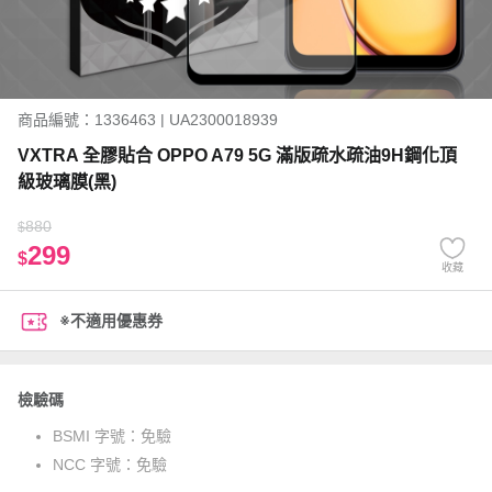
商品編號：1336463 | UA2300018939
VXTRA 全膠貼合 OPPO A79 5G 滿版疏水疏油9H鋼化頂
級玻璃膜(黑)
880
$
299
$
收藏
※不適用優惠券
檢驗碼
BSMI 字號：
免驗
NCC 字號：
免驗