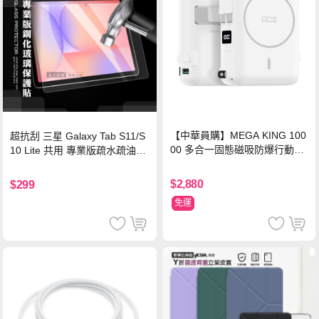
【中華員購】MEGA KING 100
超抗刮 三星 Galaxy Tab S11/S
00 多合一固態磁吸防爆行動電
10 Lite 共用 專業版疏水疏油9H
源 冰曜白
鋼化玻璃膜 平板玻璃貼
$2,880
$299
免運