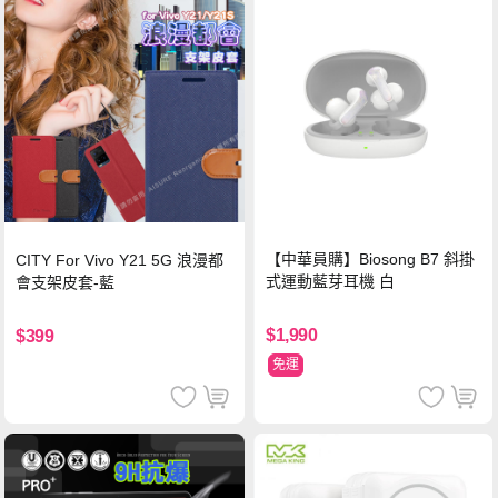
【中華員購】Biosong B7 斜掛
CITY For Vivo Y21 5G 浪漫都
式運動藍芽耳機 白
會支架皮套-藍
$1,990
$399
免運