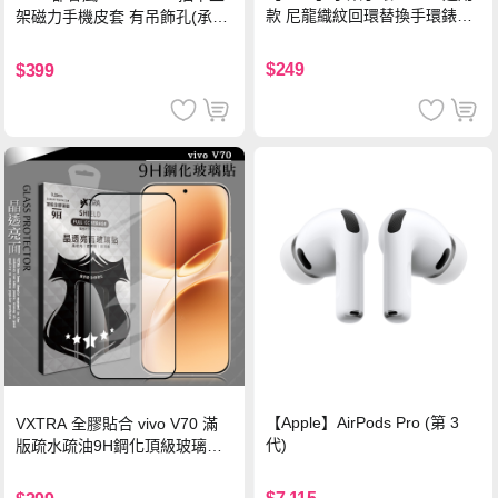
款 尼龍織紋回環替換手環錶帶-
架磁力手機皮套 有吊飾孔(承諾
珍珠粉
黑)
$249
$399
【Apple】AirPods Pro (第 3
VXTRA 全膠貼合 vivo V70 滿
代)
版疏水疏油9H鋼化頂級玻璃貼
保護貼(黑)