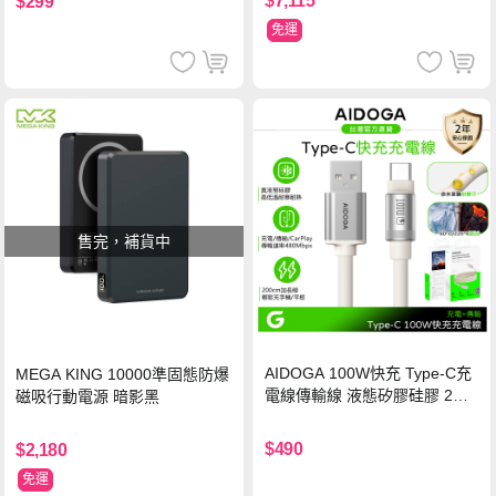
$7,115
$299
免運
售完，補貨中
AIDOGA 100W快充 Type-C充
MEGA KING 10000準固態防爆
電線傳輸線 液態矽膠硅膠 2M
磁吸行動電源 暗影黑
支援iPhone17/安卓/手機/平板
$490
$2,180
免運