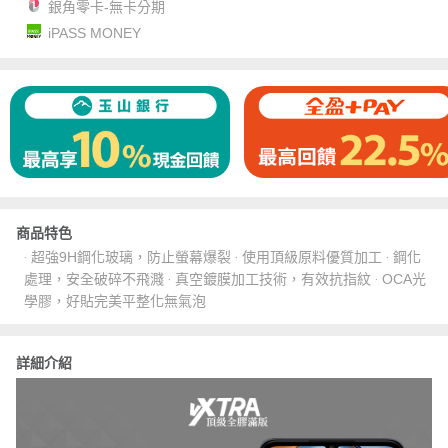
銀角零卡-無卡分期
iPASS MONEY
商品特色
‧ 超強9H鋼化玻璃，防止螢幕爆裂 ‧ 使用頂級原料優質加工 ‧ 鋼化
處理，安全破碎不飛濺 ‧ 真空鍍膜加工技術，有效抗指紋 ‧ OCA光
學膠，好貼完美平整化無氣泡
詳細介紹