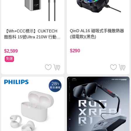
QinD AL16 磁吸式手機散熱器
【Wh+CCC標示】CUKTECH
(插電款)(黑色)
酷態科 15號Ultra 210W 行動電
源 20000mAh (PB200U) -灰色
$290
$2,599
免運