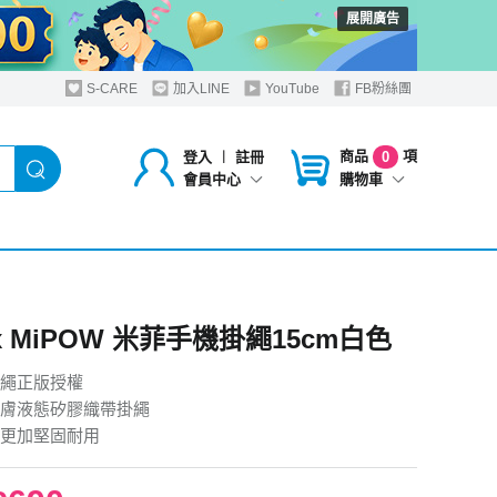
展開廣告
S-CARE
加入LINE
YouTube
FB粉絲團
商品
項
登入
︱
註冊
0
購物車
會員中心
y x MiPOW 米菲手機掛繩15cm白色
繩正版授權
膚液態矽膠織帶掛繩
更加堅固耐用