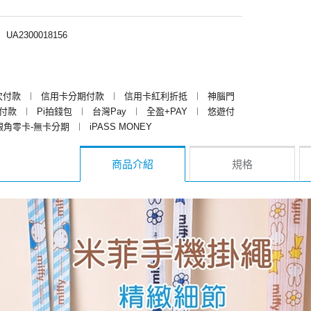
︱
UA2300018156
次付款
︱
信用卡分期付款
︱
信用卡紅利折抵
︱
神腦門
y付款
︱
Pi拍錢包
︱
台灣Pay
︱
全盈+PAY
︱
悠遊付
銀角零卡-無卡分期
︱
iPASS MONEY
商品介紹
規格