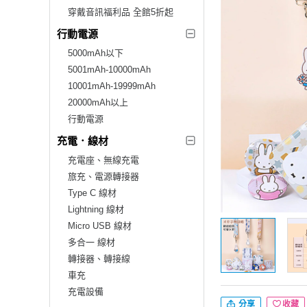
穿戴音訊福利品 全館5折起
行動電源
5000mAh以下
5001mAh-10000mAh
10001mAh-19999mAh
20000mAh以上
行動電源
充電．線材
充電座、無線充電
旅充、電源轉接器
Type C 線材
Lightning 線材
Micro USB 線材
多合一 線材
轉接器、轉接線
車充
充電設備
分享
收藏