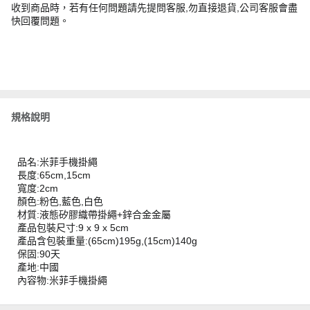
收到商品時，若有任何問題請先提問客服,勿直接退貨,公司客服會盡
快回覆問題。
規格說明
品名:米菲手機掛繩
長度:65cm,15cm
寬度:2cm
顏色:粉色,藍色,白色
材質:液態矽膠織帶掛繩+鋅合金金屬
產品包裝尺寸:9 x 9 x 5cm
產品含包裝重量:(65cm)195g,(15cm)140g
保固:90天
產地:中國
內容物:米菲手機掛繩