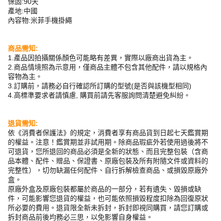
保固:90天
產地:中國
內容物:米菲手機掛繩
商品需知:
1.產品因拍攝關係顏色可能略有差異，實際以廠商出貨為主。
2.商品情境照為示意用，僅商品主體不包含其他配件，請以規格內
容物為主。
3.訂購前，請務必自行確認所訂購的型號(是否與該機型相同)
4.高標準要求者請慎慮, 購買前請先客服詢問清楚避免糾紛。
退貨需知:
依《消費者保護法》的規定，消費者享有商品貨到日起七天鑑賞期
的權益。注意！鑑賞期並非試用期。除商品瑕疵外若使用過後將不
可退貨，您所退回的商品必須是全新的狀態、而且完整包裝（含商
品本體、配件、贈品、保證書、原廠包裝及所有附隨文件或資料的
完整性），切勿缺漏任何配件、自行拆解檢查商品、或損毀原廠外
盒。
原廠外盒及原廠包裝都屬於商品的一部分，若有遺失、毀損或缺
件，可能影響您退貨的權益，也可能依照損毀程度扣除為回復原狀
所必要的費用。退貨限全新未拆封，拆封即視同購買，請您訂購或
拆封商品前後均務必三思，以免影響自身權益。