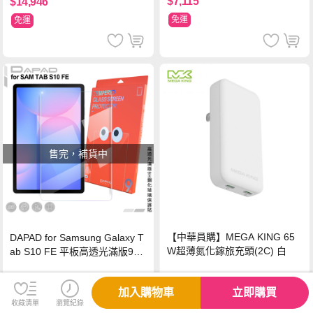
$7,115
$14,946
免運
免運
售完，補貨中
【中華員購】MEGA KING 65
DAPAD for Samsung Galaxy T
W超薄氮化鎵旅充頭(2C) 白
ab S10 FE 平板高透光滿版9H
鋼化玻璃保護貼
$1,090
$620
加入購物車
立即購買
免運
收藏清單
瀏覽紀錄