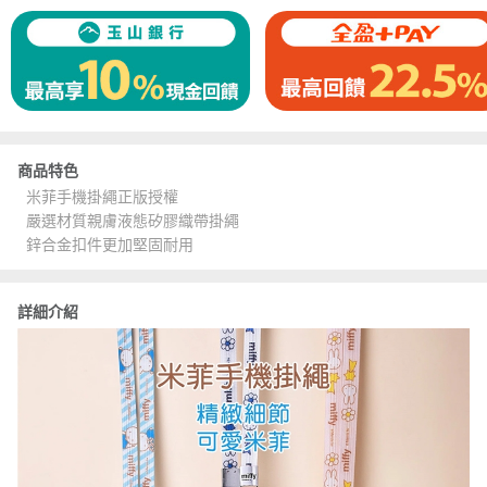
商品特色
米菲手機掛繩正版授權
嚴選材質親膚液態矽膠織帶掛繩
鋅合金扣件更加堅固耐用
詳細介紹