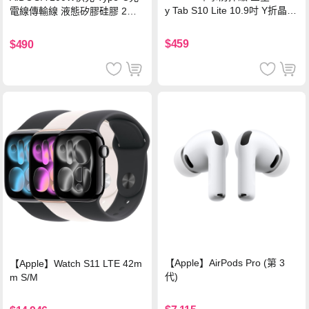
y Tab S10 Lite 10.9吋 Y折晶透
電線傳輸線 液態矽膠硅膠 2M
背蓋立架皮套 含筆槽(經典黑)
支援iPhone17/安卓/手機/平板
$459
$490
【Apple】AirPods Pro (第 3
【Apple】Watch S11 LTE 42m
代)
m S/M