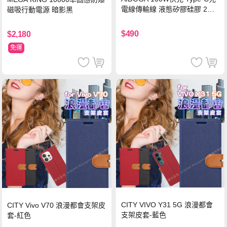
電線傳輸線 液態矽膠硅膠 2M
磁吸行動電源 暗影黑
支援iPhone17/安卓/手機/平板
$490
$2,180
免運
CITY VIVO Y31 5G 浪漫都會
CITY Vivo V70 浪漫都會支架皮
支架皮套-藍色
套-紅色