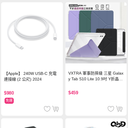
VXTRA 軍事防摔級 三星 Galax
【Apple】 240W USB-C 充電
y Tab S10 Lite 10.9吋 Y折晶透
連接線 (2 公尺) 2024
背蓋立架皮套 含筆槽(經典黑)
$459
$980
免運