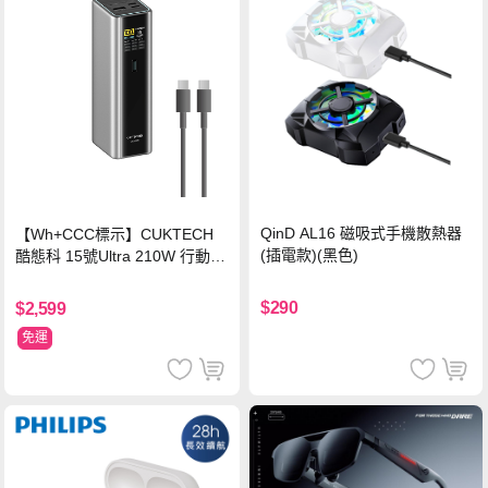
QinD AL16 磁吸式手機散熱器
【Wh+CCC標示】CUKTECH
(插電款)(黑色)
酷態科 15號Ultra 210W 行動電
源 20000mAh (PB200U) -灰色
$290
$2,599
免運