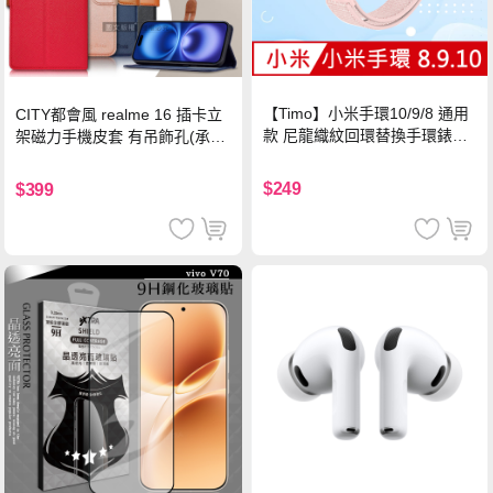
【Timo】小米手環10/9/8 通用
CITY都會風 realme 16 插卡立
款 尼龍織紋回環替換手環錶帶-
架磁力手機皮套 有吊飾孔(承諾
珍珠粉
黑)
$249
$399