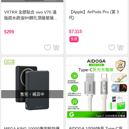
【Apple】AirPods Pro (第 3
VXTRA 全膠貼合 vivo V70 滿
代)
版疏水疏油9H鋼化頂級玻璃貼
保護貼(黑)
$7,115
$299
免運
售完，補貨中
AIDOGA 100W快充 Type-C充
MEGA KING 10000準固態防爆