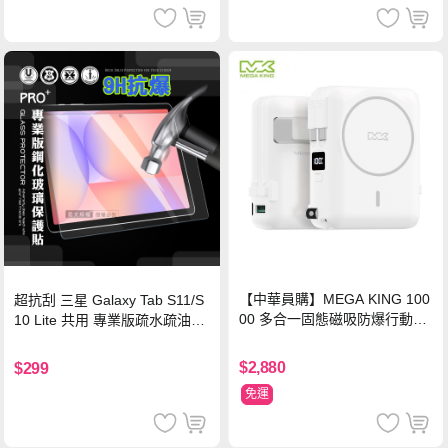
【中華員購】MEGA KING 100
超抗刮 三星 Galaxy Tab S11/S
00 多合一固態磁吸防爆行動電
10 Lite 共用 專業版疏水疏油9H
源 冰曜白
鋼化玻璃膜 平板玻璃貼
$2,880
$299
免運