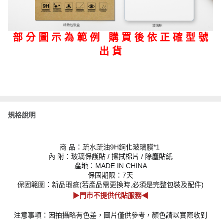
部 分 圖 示 為 範 例 購 買 後 依 正 確 型 號
出 貨
規格說明
商 品：疏水疏油9H鋼化玻璃膜*1
內 附：玻璃保護貼 / 擦拭棉片 / 除塵貼紙
產地：MADE IN CHINA
保固期限：7天
保固範圍：新品瑕疵(若產品需更換時,必須是完整包裝及配件)
▶門市不提供代貼服務◀
注意事項：因拍攝略有色差，圖片僅供參考，顏色請以實際收到