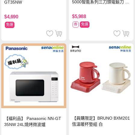
5000智能系列三刀頭電鬍刀 S5
GT35NW
889/60
$5,988
$4,690
券
免運
免運
【員購限定】BRUNO BXM201
【福利品】 Panasonic NN-GT
恆溫暖杯墊組 白
35NW 24L燒烤微波爐