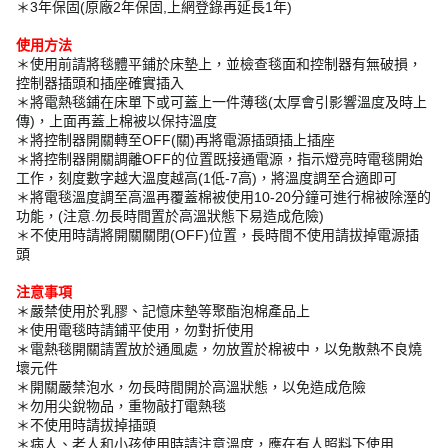
＊3年保固(原廠2年保固,上網登錄再延長1年)
使用方法
＊使用前請將毯體平鋪於床墊上，並檢查毯面和控制器有無破損，
控制器插頭和插座確實插入
＊將電熱毯鋪在床單下或可蓋上一件薄毯(太厚會引影響溫度及時上
傳)，上面再蓋上棉被以保持溫度
＊將控制器開關轉至OFF(關)再將電源插頭插上插座
＊將控制器開關調離OFF的位置既接通電源，指示燈亮時電毯開始
工作，刻度數字越大溫度越高(1低-7高)，將溫度調至合適即可
＊將電毯溫度調至高溫再覆蓋棉被使用10-20分鐘可進行棉被除溼的
功能，(注意.勿長時間置於高溫狀態下易造成危險)
＊不使用時請將開關關閉(OFF)位置，長時間不使用請拔掉電源插
頭
注意事項
＊嚴禁使用於乳膠、記憶床墊等聚酯泡棉產品上
＊使用電毯時請鋪平使用，勿對折使用
＊電熱毯開關請置放於通風處，勿放置於棉被中，以免散熱不良燒
壞元件
＊開關嚴禁泡水，勿長時間開於高溫狀態，以免造成危險
＊勿用尖銳物品，重物敲打電熱毯
＊不使用時請拔掉插頭
＊病人、老人和小孩使用時請注意溫度，應在有人照料下使用