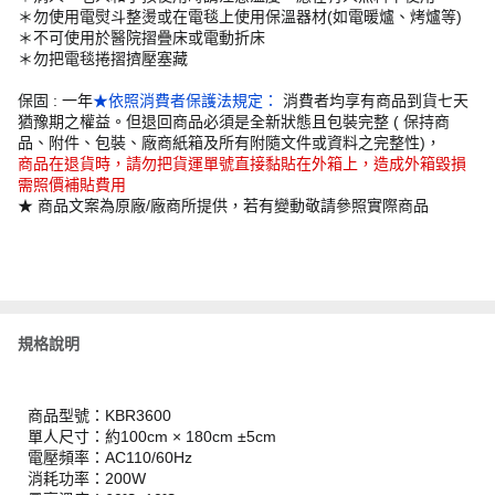
＊勿使用電熨斗整燙或在電毯上使用保溫器材(如電暖爐、烤爐等)
＊不可使用於醫院摺疊床或電動折床
＊勿把電毯捲摺擠壓塞藏
保固 : 一年
★依照消費者保護法規定：
消費者均享有商品到貨七天
猶豫期之權益。但退回商品必須是全新狀態且包裝完整 ( 保持商
品、附件、包裝、廠商紙箱及所有附隨文件或資料之完整性)，
商品在退貨時，請勿把貨運單號直接黏貼在外箱上，造成外箱毀損
需照價補貼費用
★ 商品文案為原廠/廠商所提供，若有變動敬請參照實際商品
規格說明
商品型號：KBR3600
單人尺寸：約100cm × 180cm ±5cm
電壓頻率：AC110/60Hz
消耗功率：200W