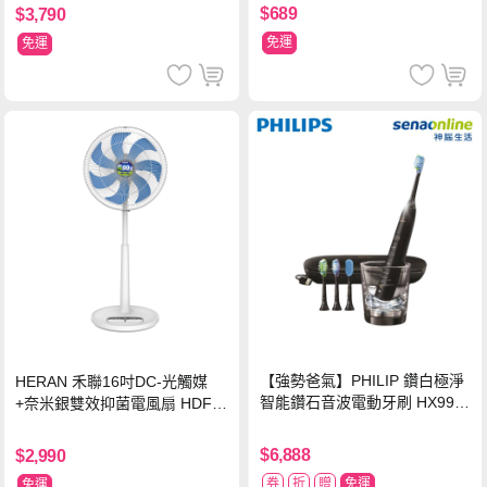
$689
$3,790
免運
免運
【強勢爸氣】PHILIP 鑽白極淨
HERAN 禾聯16吋DC-光觸媒
智能鑽石音波電動牙刷 HX992
+奈米銀雙效抑菌電風扇 HDF-1
4【贈亮白刷頭】
6AH72B
$6,888
$2,990
券
折
贈
免運
免運