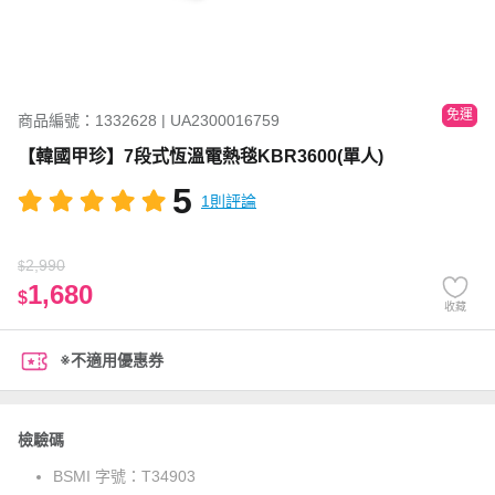
免運
商品編號：1332628 | UA2300016759
【韓國甲珍】7段式恆溫電熱毯KBR3600(單人)
5
1則評論
2,990
$
1,680
$
收藏
※不適用優惠券
檢驗碼
BSMI 字號：
T34903