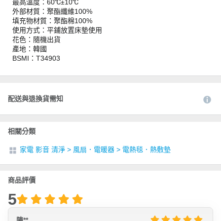
最高溫度：60℃±10℃
外部材質：聚酯纖維100%
填充物材質：聚酯棉100%
使用方式：平鋪放置床墊使用
花色：隨機出貨
產地：韓國
BSMI：T34903
配送與退換貨需知
相關分類
家電 影音 清淨
>
風扇．電暖器
>
電熱毯．熱敷墊
商品評價
5
陳**