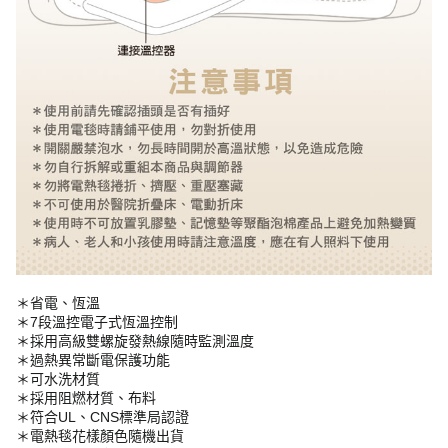
＊省電、恆溫
＊7段溫控電子式恆溫控制
＊採用高級雙螺旋發熱線隨時監測溫度
＊過熱異常斷電保護功能
＊可水洗材質
＊採用阻燃材質、布料
＊符合UL、CNS標準局認證
＊電熱毯花樣顏色隨機出貨