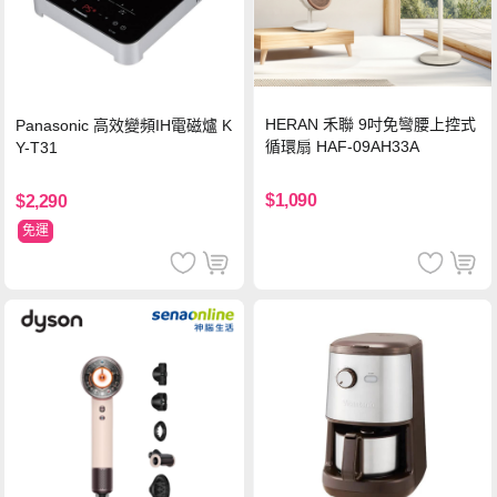
HERAN 禾聯 9吋免彎腰上控式
Panasonic 高效變頻IH電磁爐 K
循環扇 HAF-09AH33A
Y-T31
$1,090
$2,290
免運