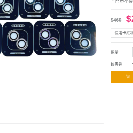
．門市不提
$
$460
信用卡紅
數量
優惠券