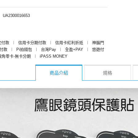
︱
UA2300016653
次付款
︱
信用卡分期付款
︱
信用卡紅利折抵
︱
神腦門
y付款
︱
Pi拍錢包
︱
台灣Pay
︱
全盈+PAY
︱
悠遊付
銀角零卡-無卡分期
︱
iPASS MONEY
商品介紹
規格