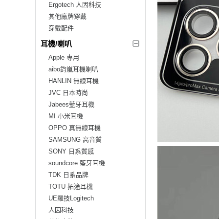
Ergotech 人因科技
其他廠牌穿戴
穿戴配件
耳機/喇叭
Apple 專用
aibo鈞嵐耳機喇叭
HANLIN 無線耳機
JVC 日本時尚
Jabees藍牙耳機
MI 小米耳機
OPPO 真無線耳機
SAMSUNG 高音質
SONY 日系質感
soundcore 藍牙耳機
TDK 日系品牌
TOTU 拓途耳機
UE羅技Logitech
人因科技