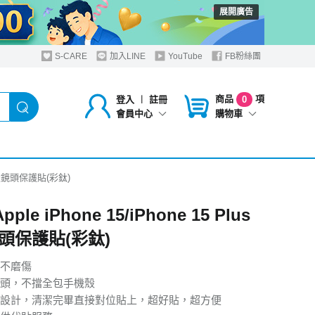
展開廣告
S-CARE
加入LINE
YouTube
FB粉絲團
商品
項
登入
︱
註冊
0
購物車
會員中心
us 鷹眼鏡頭保護貼(彩鈦)
pple iPhone 15/iPhone 15 Plus
頭保護貼(彩鈦)
不磨傷
頭，不擋全包手機殼
設計，清潔完畢直接對位貼上，超好貼，超方便