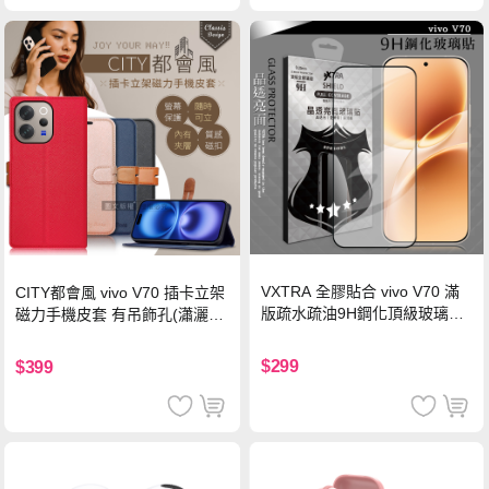
VXTRA 全膠貼合 vivo V70 滿
CITY都會風 vivo V70 插卡立架
版疏水疏油9H鋼化頂級玻璃貼
磁力手機皮套 有吊飾孔(瀟灑
保護貼(黑)
藍)
$299
$399