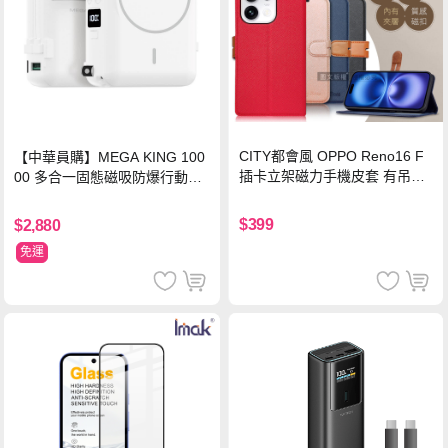
CITY都會風 OPPO Reno16 F
【中華員購】MEGA KING 100
插卡立架磁力手機皮套 有吊飾
00 多合一固態磁吸防爆行動電
孔(承諾黑)
源 冰曜白
$399
$2,880
免運