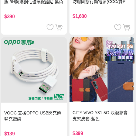
防爆固態行動電源(CCC/雙PD
版 9H防爆鋼化玻璃保護貼 黑色
快充/磁吸/自帶線) 霧光白
$1,680
$390
CITY VIVO Y31 5G 浪漫都會
VOOC 支援OPPO USB閃充傳
支架皮套-藍色
輸充電線
$399
$139