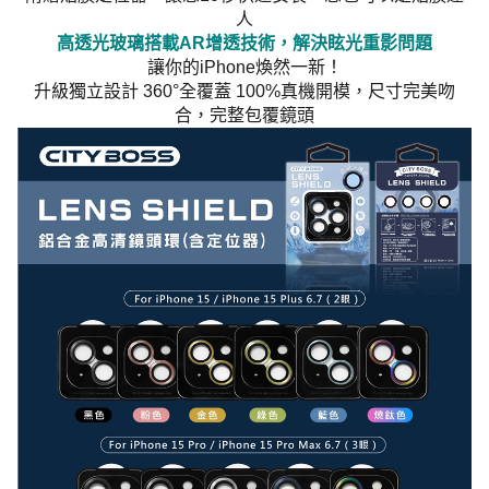
人
高透光玻璃搭載AR增透技術，解決眩光重影問題
讓你的iPhone煥然一新！
升級獨立設計 360°全覆蓋 100%真機開模，尺寸完美吻
合，完整包覆鏡頭