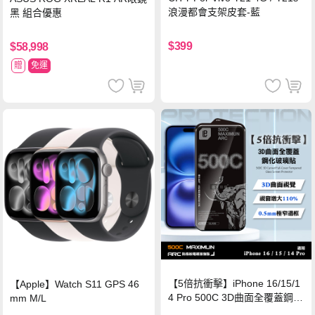
浪漫都會支架皮套-藍
黑 組合優惠
$399
$58,998
贈
免運
【5倍抗衝擊】iPhone 16/15/1
【Apple】Watch S11 GPS 46
4 Pro 500C 3D曲面全覆蓋鋼化
mm M/L
玻璃貼 0.5mm極窄邊框 防指紋