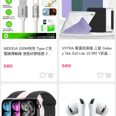
VXTRA 軍事防摔級 三星 Galax
AIDOGA 100W快充 Type-C充
y Tab S10 Lite 10.9吋 Y折晶透
電線傳輸線 液態矽膠硅膠 2M
背蓋立架皮套 含筆槽(經典黑)
支援iPhone17/安卓/手機/平板
$459
$490