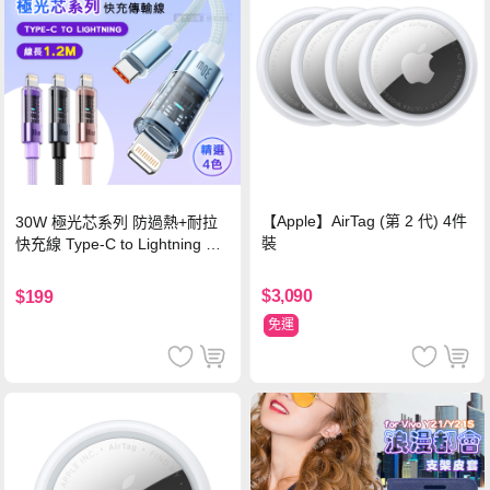
【Apple】AirTag (第 2 代) 4件
30W 極光芯系列 防過熱+耐拉
裝
快充線 Type-C to Lightning 傳
輸充電線(1.2M)黑色
$3,090
$199
免運