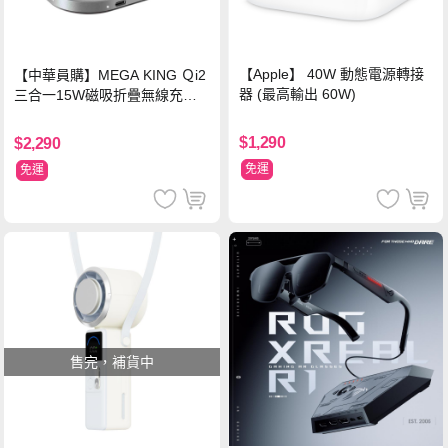
【Apple】 40W 動態電源轉接
【中華員購】MEGA KING Ｑi2
器 (最高輸出 60W)
三合一15W磁吸折疊無線充電
支架 黑
$1,290
$2,290
免運
免運
售完，補貨中