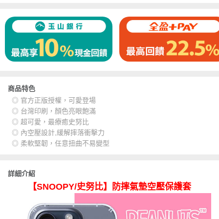
商品特色
◎ 官方正版授權，可愛登場
◎ 台灣印刷，顏色亮眼飽滿
◎ 超可愛，最療癒史努比
◎ 內空壓設計,緩解摔落衝擊力
◎ 柔軟堅韌，任意扭曲不易變型
詳細介紹
【SNOOPY/史努比】防摔氣墊空壓保護套