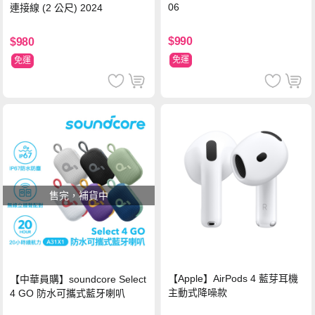
06
連接線 (2 公尺) 2024
$990
$980
免運
免運
售完，補貨中
【Apple】AirPods 4 藍芽耳機
【中華員購】soundcore Select
主動式降噪款
4 GO 防水可攜式藍牙喇叭