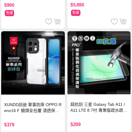
$5,690
$990
免運
免運
超抗刮 三星 Galaxy Tab A11 /
XUNDD訊迪 軍事防摔 OPPO R
A11 LTE 8.7吋 專業版疏水疏油
eno16 F 鏡頭全包覆 清透保護
9H鋼化玻璃膜 平板玻璃貼
殼 手機殼(夜幕黑)
$299
$379