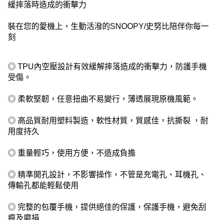
緩摔落時造成的衝擊力
裝在您的愛機上，生動活潑的SNOOPY/史努比陪伴你每一
刻
◎ TPU內空壓設計有效緩解摔落造成的衝擊力，防護手機
受傷。
◎ 柔軟堅韌，任意扭曲不易變行，薄透展現原機風範。
◎ 高品質耐用塑料製造，軟性材質，質感佳，抗撕裂 ，耐
用度持久
◎ 重量輕巧，使用方便，不造成負擔
◎ 精準開孔設計，不影響操作，不管是充電孔、耳機孔、
傳輸孔都能輕鬆使用
◎ 完整的包覆手機，提供絕佳的保護，保護手機，避免刮
痕及磨損