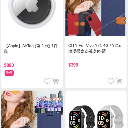
CITY For Vivo Y21 4G / Y21s
【Apple】AirTag (第 2 代) 1件
浪漫都會支架皮套-藍
裝
$399
$890
免運