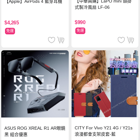
【中華員購】LaPO mini 頸掛
【Apple】AirPods 4 藍芽耳機
式製冷風扇 LF-06
$990
$4,265
免運
免運
CITY For Vivo Y21 4G / Y21s
ASUS ROG XREAL R1 AR眼鏡
浪漫都會支架皮套-藍
黑 組合優惠