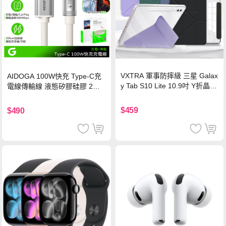
VXTRA 軍事防摔級 三星 Galax
AIDOGA 100W快充 Type-C充
y Tab S10 Lite 10.9吋 Y折晶透
電線傳輸線 液態矽膠硅膠 2M
背蓋立架皮套 含筆槽(經典黑)
支援iPhone17/安卓/手機/平板
$459
$490