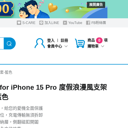
展開廣告
S-CARE
加入LINE
YouTube
FB粉絲團
商品
項
登入
︱
註冊
0
購物車
會員中心
架皮套-藍色
 for iPhone 15 Pro 度假浪漫風支架
藍色
，給您的愛機全面保護
位，充電傳輸無須拆卸
納層，側翻磁釦開闔