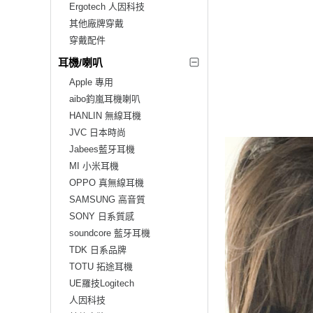
Ergotech 人因科技
其他廠牌穿戴
穿戴配件
耳機/喇叭
Apple 專用
aibo鈞嵐耳機喇叭
HANLIN 無線耳機
JVC 日本時尚
Jabees藍牙耳機
MI 小米耳機
OPPO 真無線耳機
SAMSUNG 高音質
SONY 日系質感
soundcore 藍牙耳機
TDK 日系品牌
TOTU 拓途耳機
UE羅技Logitech
人因科技