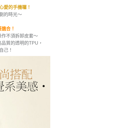
心愛的手機囉！
劇的時光～
搭適合！
操作不須拆卸皮套～
品質的透明的TPU，
自己！