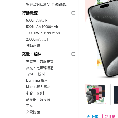
穿戴音訊福利品 全館5折起
行動電源
5000mAh以下
5001mAh-10000mAh
10001mAh-19999mAh
20000mAh以上
行動電源
充電．線材
充電座、無線充電
旅充、電源轉接器
Type C 線材
Lightning 線材
Micro USB 線材
多合一 線材
轉接器、轉接線
車充
充電設備
分享
收藏