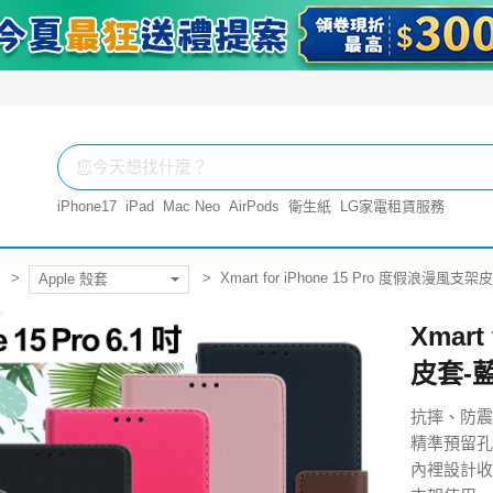
iPhone17
iPad
Mac Neo
AirPods
衛生紙
LG家電租賃服務
Xmart for iPhone 15 Pro 度假浪漫風支
Apple 殼套
Xmart
皮套-
抗摔、防震
精準預留孔
內裡設計收