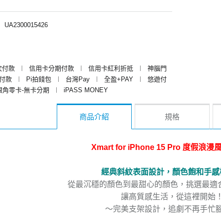
︱
UA2300015426
次付款
︱
信用卡分期付款
︱
信用卡紅利折抵
︱
神腦門
y付款
︱
Pi拍錢包
︱
台灣Pay
︱
全盈+PAY
︱
悠遊付
銀角零卡-無卡分期
︱
iPASS MONEY
商品介紹
規格
Xmart for iPhone 15 Pro 度假
經典斜紋表面設計，顏色飽和手感
從最沉穩的顏色到最甜心的顏色，挑選最適合你/
讓高質感生活，從這裡開始
～完美支架設計，追劇不再手忙