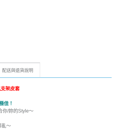
配送與退貨說明
浪漫風支架皮套
極佳！
妳的Style～
！
腳亂～