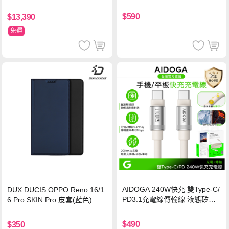
玻璃貼 0.5mm極窄邊框 防指紋
保護貼
$590
$13,390
免運
AIDOGA 240W快充 雙Type-C/
DUX DUCIS OPPO Reno 16/1
PD3.1充電線傳輸線 液態矽膠
6 Pro SKIN Pro 皮套(藍色)
硅膠 2M 支援iPhone17/安卓/手
機/平板/筆電
$490
$350