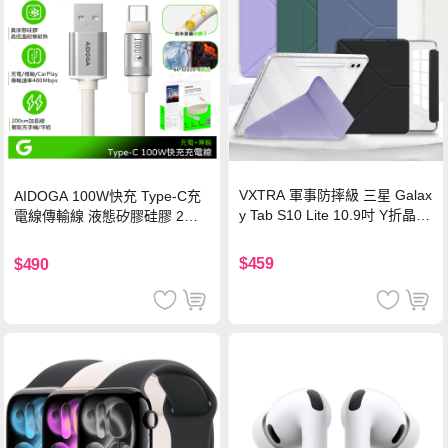
VXTRA 軍事防摔級 三星 Galax
AIDOGA 100W快充 Type-C充
y Tab S10 Lite 10.9吋 Y折晶透
電線傳輸線 液態矽膠硅膠 2M
背蓋立架皮套 含筆槽(經典黑)
支援iPhone17/安卓/手機/平板
$459
$490