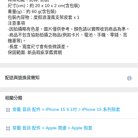
尺寸(cm)：約 20 x 10 x 2 cm(含包裝)
重量(g)：約 60 g(含包裝)
包裝內容物：度假浪漫風支架皮套 x 1
注意事項
-因拍攝略有色差，圖片僅供參考，顏色請以實際收到商品為準。
-商品不包含協助拍攝之物品(例如卡片、電池、手機、零錢、耳
機塞等)。
-長度、寬度尺寸會有些微誤差。
保固範圍: 新品瑕疵享鑑賞期
配送與退換貨需知
相關分類
穿戴 音訊 配件
>
iPhone 15 6.1吋
>
iPhone 15 系列殼套
穿戴 音訊 配件
>
Apple 周邊
>
Apple 殼套