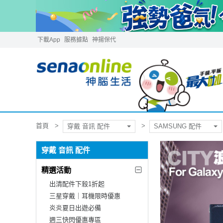
下載App
服務據點
神揚保代
首頁
穿戴 音訊 配件
SAMSUNG 配件
穿戴 音訊 配件
精選活動
出清配件下殺1折起
三星穿戴｜耳機限時優惠
炎炎夏日出遊必備
週三快閃優惠專區