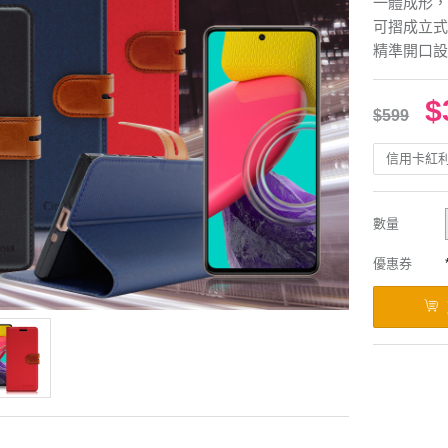
一體成形，
可摺成立式
精準開口設
$
$599
信用卡紅
數量
優惠券