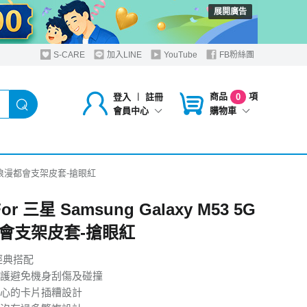
展開廣告
S-CARE
加入LINE
YouTube
FB粉絲團
商品
項
登入
︱
註冊
0
購物車
會員中心
3 5G 浪漫都會支架皮套-搶眼紅
For 三星 Samsung Galaxy M53 5G
會支架皮套-搶眼紅
經典搭配
護避免機身刮傷及碰撞
心的卡片插糟設計