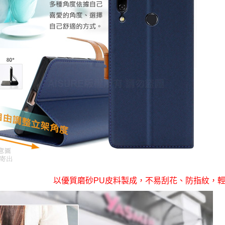
以優質磨砂PU皮料製成，不易刮花、防指紋，