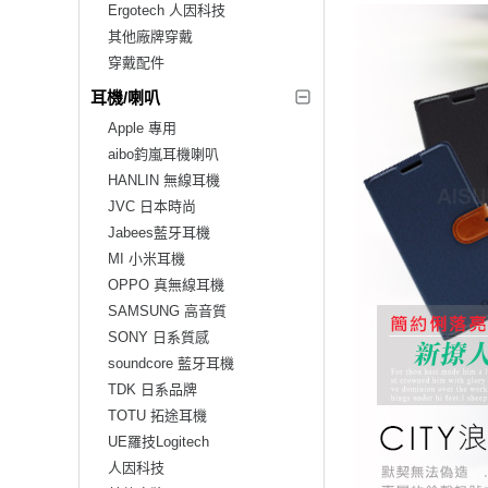
Ergotech 人因科技
其他廠牌穿戴
穿戴配件
耳機/喇叭
Apple 專用
aibo鈞嵐耳機喇叭
HANLIN 無線耳機
JVC 日本時尚
Jabees藍牙耳機
MI 小米耳機
OPPO 真無線耳機
SAMSUNG 高音質
SONY 日系質感
soundcore 藍牙耳機
TDK 日系品牌
TOTU 拓途耳機
UE羅技Logitech
人因科技