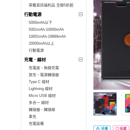
穿戴音訊福利品 全館5折起
行動電源
5000mAh以下
5001mAh-10000mAh
10001mAh-19999mAh
20000mAh以上
行動電源
充電．線材
充電座、無線充電
旅充、電源轉接器
Type C 線材
Lightning 線材
Micro USB 線材
多合一 線材
轉接器、轉接線
車充
充電設備
分享
收藏