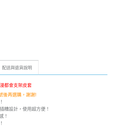
配送與退貨說明
 5G 浪漫都會支架皮套
型號後再選購，謝謝!
！
片插糟設計，使用超方便！
感！
！