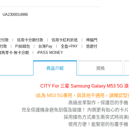
︱
UA2300014986
次付款
︱
信用卡分期付款
︱
信用卡紅利折抵
︱
神腦門
y付款
︱
Pi拍錢包
︱
台灣Pay
︱
全盈+PAY
︱
悠遊付
銀角零卡-無卡分期
︱
iPASS MONEY
商品介紹
規格
CITY For 三星 Samsung Galaxy M53
!此為 M53 5G專用，與其他不通用，請確認
高級皮革製作，保護您的手機
完全保護機身避免刮傷及碰撞！ 內側更有貼心的卡
採用撞色方式產生衝突式時尚美
使用方便！能緊密的包覆手機