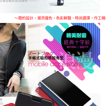
～簡約設計，潮流撞色，色彩鮮豔，時尚選擇，作工精