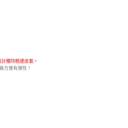
設計獨特輕便皮套。
拆裝方便有彈性！