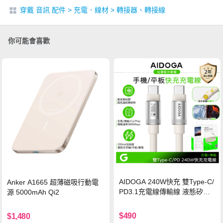
穿戴 音訊 配件
>
充電．線材
>
轉接器、轉接線
你可能會喜歡
AIDOGA 240W快充 雙Type-C/
Anker A1665 超薄磁吸行動電
PD3.1充電線傳輸線 液態矽膠
源 5000mAh Qi2
硅膠 2M 支援iPhone17/安卓/手
機/平板/筆電
$490
$1,480