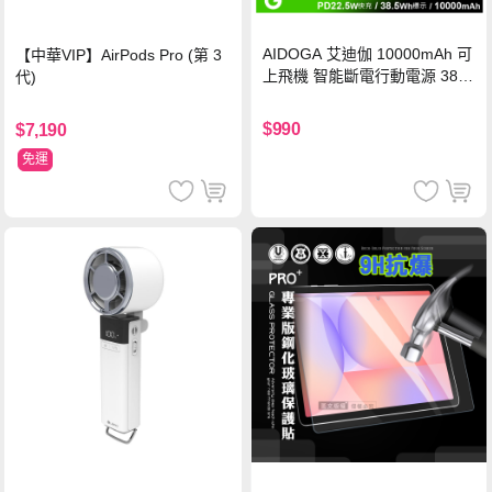
AIDOGA 艾迪伽 10000mAh 可
【中華VIP】AirPods Pro (第 3
上飛機 智能斷電行動電源 38.5
代)
Wh PD雙向快充充電線 鈦銀 台
灣BSMI/中國CCC/歐美CE/FCC
$990
$7,190
認證
免運