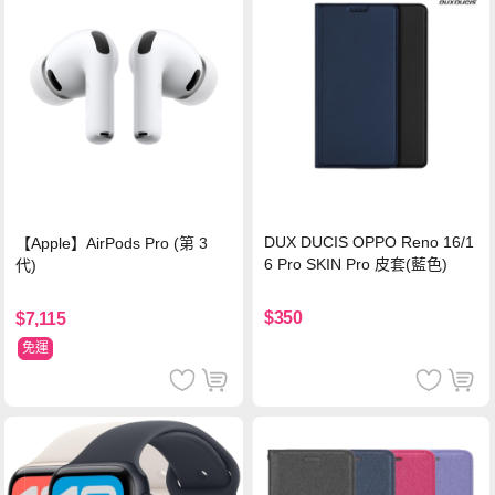
DUX DUCIS OPPO Reno 16/1
【Apple】AirPods Pro (第 3
6 Pro SKIN Pro 皮套(藍色)
代)
$350
$7,115
免運