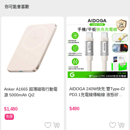
你可能會喜歡
AIDOGA 240W快充 雙Type-C/
Anker A1665 超薄磁吸行動電
PD3.1充電線傳輸線 液態矽膠
源 5000mAh Qi2
硅膠 2M 支援iPhone17/安卓/手
機/平板/筆電
$490
$1,480
免運