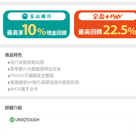
商品特色
∎自行就能輕鬆貼膜
∎康寧鏡片內層鍍膜降低反射
∎PVDSS不鏽鋼真空鍍膜
∎玻璃硬度9H強化超硬強度的極致防禦
∎IMOS攜手合作
詳細介紹