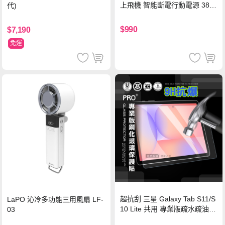
上飛機 智能斷電行動電源 38.5
代)
Wh PD雙向快充充電線 鈦銀 台
灣BSMI/中國CCC/歐美CE/FCC
$990
$7,190
認證
免運
超抗刮 三星 Galaxy Tab S11/S
LaPO 沁冷多功能三用風扇 LF-
10 Lite 共用 專業版疏水疏油9
03
H鋼化玻璃膜 平板玻璃貼