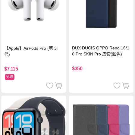
DUX DUCIS OPPO Reno 16/1
【Apple】AirPods Pro (第 3
6 Pro SKIN Pro 皮套(藍色)
代)
$350
$7,115
免運