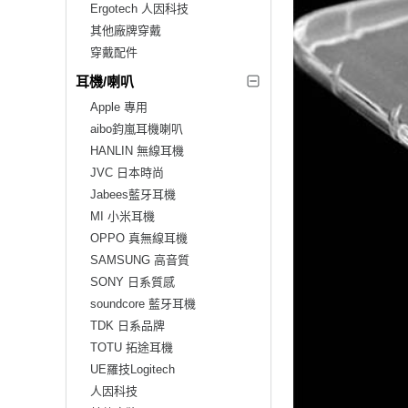
Ergotech 人因科技
其他廠牌穿戴
穿戴配件
耳機/喇叭
Apple 專用
aibo鈞嵐耳機喇叭
HANLIN 無線耳機
JVC 日本時尚
Jabees藍牙耳機
MI 小米耳機
OPPO 真無線耳機
SAMSUNG 高音質
SONY 日系質感
soundcore 藍牙耳機
TDK 日系品牌
TOTU 拓途耳機
UE羅技Logitech
人因科技