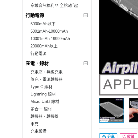
穿戴音訊福利品 全館5折起
行動電源
5000mAh以下
5001mAh-10000mAh
10001mAh-19999mAh
20000mAh以上
行動電源
充電．線材
充電座、無線充電
旅充、電源轉接器
Type C 線材
Lightning 線材
Micro USB 線材
多合一 線材
轉接器、轉接線
車充
充電設備
分享
收藏