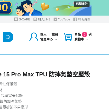
展開廣告
S-CARE
加入LINE
YouTube
FB粉絲團
商品
項
登入
︱
註冊
0
購物車
會員中心
ne 15 Pro Max TPU 防摔氣墊空壓殼
彈性保護殼
材
完全包覆完美保護
,邊角加強氣墊
反覆拆卸不易變形