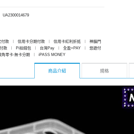
︱
UA2300014679
次付款
︱
信用卡分期付款
︱
信用卡紅利折抵
︱
神腦門
y付款
︱
Pi拍錢包
︱
台灣Pay
︱
全盈+PAY
︱
悠遊付
銀角零卡-無卡分期
︱
iPASS MONEY
商品介紹
規格