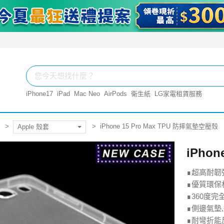
iPhone17
iPad
Mac Neo
AirPods
衛生紙
LG家電租賃服務
iPhone 15 Pro Max TPU 防摔氣墊空壓殼
Apple 殼套
iPho
∎超高耐韌
∎優質環保
∎360度
∎側邊氣墊
∎耐彎折能