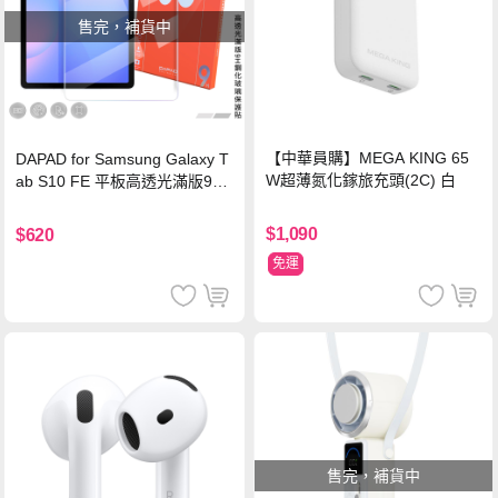
售完，補貨中
【中華員購】MEGA KING 65
DAPAD for Samsung Galaxy T
W超薄氮化鎵旅充頭(2C) 白
ab S10 FE 平板高透光滿版9H
鋼化玻璃保護貼
$1,090
$620
免運
售完，補貨中