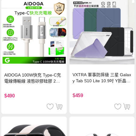
VXTRA 軍事防摔級 三星 Galax
AIDOGA 100W快充 Type-C充
y Tab S10 Lite 10.9吋 Y折晶透
電線傳輸線 液態矽膠硅膠 2M
背蓋立架皮套 含筆槽(經典黑)
支援iPhone17/安卓/手機/平板
$459
$490