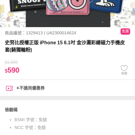
免運
商品編號：1329413 | UA2300014624
史努比授權正版 iPhone 15 6.1吋 金沙灘彩繪磁力手機皮
套(騎獨輪粉)
1,500
$
590
$
收藏
※不適用優惠券
檢驗碼
BSMI 字號：
免驗
NCC 字號：
免驗