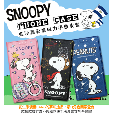
花生米漫畫FANS的夢幻逸品，最Q角色圖案登台
超超超級可愛～授權正版手機皮套來到台灣囉