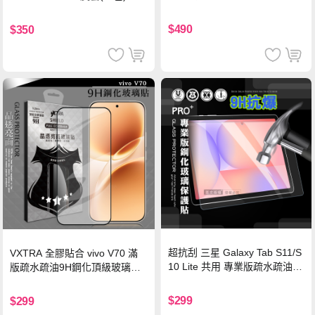
硅膠 2M 支援iPhone17/安卓/手
機/平板/筆電
$490
$350
超抗刮 三星 Galaxy Tab S11/S
VXTRA 全膠貼合 vivo V70 滿
10 Lite 共用 專業版疏水疏油9
版疏水疏油9H鋼化頂級玻璃貼
H鋼化玻璃膜 平板玻璃貼
保護貼(黑)
$299
$299