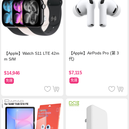
【Apple】AirPods Pro (第 3
【Apple】Watch S11 LTE 42m
代)
m S/M
$7,115
$14,946
免運
免運