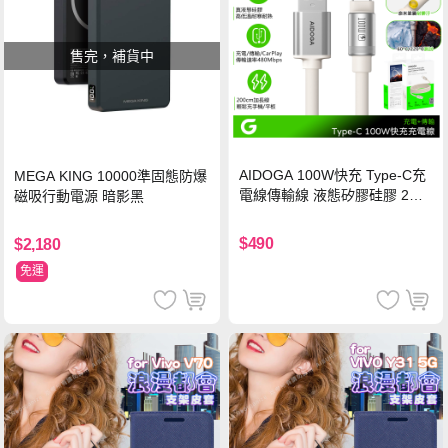
售完，補貨中
AIDOGA 100W快充 Type-C充
MEGA KING 10000準固態防爆
電線傳輸線 液態矽膠硅膠 2M
磁吸行動電源 暗影黑
支援iPhone17/安卓/手機/平板
$490
$2,180
免運