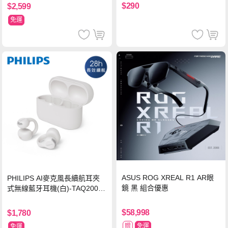
$290
$2,599
免運
ASUS ROG XREAL R1 AR眼
PHILIPS AI麥克風長續航耳夾
鏡 黑 組合優惠
式無線藍牙耳機(白)-TAQ2000
WT
$58,998
$1,780
贈
免運
免運