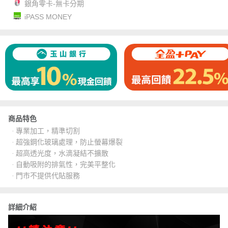
銀角零卡-無卡分期
iPASS MONEY
商品特色
‧ 專業加工，精準切割
‧ 超強鋼化玻璃處理，防止螢幕爆裂
‧ 超高透光度，水滴凝結不擴散
‧ 自動吸附的排氣性，完美平整化
‧ 門市不提供代貼服務
詳細介紹