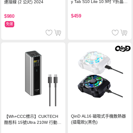
y Tab S10 Lite 10.9吋 Y折晶透
連接線 (2 公尺) 2024
背蓋立架皮套 含筆槽(經典黑)
$459
$980
免運
QinD AL16 磁吸式手機散熱器
【Wh+CCC標示】CUKTECH
(插電款)(黑色)
酷態科 15號Ultra 210W 行動電
源 20000mAh (PB200U) -灰色