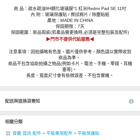
商 品：疏水疏油9H鋼化玻璃膜*1 紅米Redmi Pad SE 11吋
內 附：玻璃保護貼 / 擦拭棉片 / 除塵貼紙
產地：MADE IN CHINA
保固期限：7天
保固範圍：新品瑕疵(若產品需更換時,必須是完整包裝及配件)
▶門市不提供代貼服務◀
注意事項：因拍攝略有色差，圖片僅供參考，顏色請以實際收到
商品為準。
商品不包含協助拍攝之物品(例如卡片、電池、手機、零錢、耳機
塞等)。
長度、寬度尺寸會有些微誤差，不包含實機。
配送與退換貨需知
相關分類
穿戴 音訊 配件
>
平板專用配件
>
平板保護貼