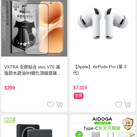
【Apple】AirPods Pro (第 3
VXTRA 全膠貼合 vivo V70 滿
代)
版疏水疏油9H鋼化頂級玻璃貼
保護貼(黑)
$7,115
$299
免運