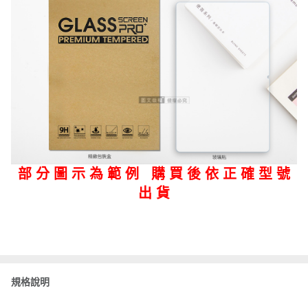
部 分 圖 示 為 範 例 購 買 後 依 正 確 型 號
出 貨
規格說明