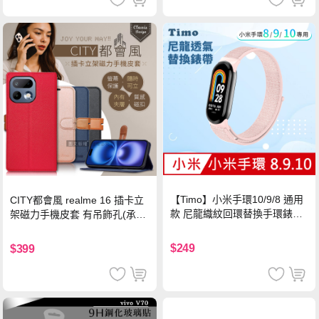
【Timo】小米手環10/9/8 通用
CITY都會風 realme 16 插卡立
款 尼龍織紋回環替換手環錶帶-
架磁力手機皮套 有吊飾孔(承諾
珍珠粉
黑)
$249
$399