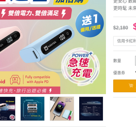
更安心 數
更時髦 未
$2,180
信用卡紅
數量
優惠券