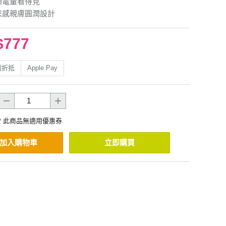
顯電量看得見
來感親膚圓潤設計
$777
利折抵
Apple Pay
* 此商品無適用優惠券
加入購物車
立即購買