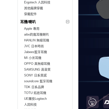
Ergotech 人因科技
其他廠牌穿戴
穿戴配件
耳機/喇叭
Apple 專用
aibo鈞嵐耳機喇叭
HANLIN 無線耳機
JVC 日本時尚
Jabees藍牙耳機
MI 小米耳機
OPPO 真無線耳機
SAMSUNG 高音質
SONY 日系質感
soundcore 藍牙耳機
TDK 日系品牌
TOTU 拓途耳機
UE羅技Logitech
人因科技