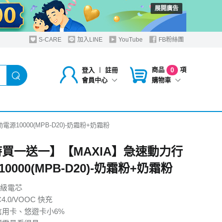
展開廣告
S-CARE
加入LINE
YouTube
FB粉絲團
商品
項
登入
︱
註冊
0
購物車
會員中心
10000(MPB-D20)-奶霜粉+奶霜粉
時買一送一】【MAXIA】急速動力行
0000(MPB-D20)-奶霜粉+奶霜粉
級電芯
4.0/VOOC 快充
信用卡、悠遊卡小6%