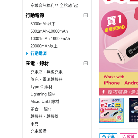
穿戴音訊福利品 全館5折起
行動電源
5000mAh以下
5001mAh-10000mAh
10001mAh-19999mAh
20000mAh以上
行動電源
充電．線材
充電座、無線充電
旅充、電源轉接器
Type C 線材
Lightning 線材
Micro USB 線材
多合一 線材
轉接器、轉接線
車充
充電設備
分享
收藏