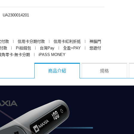
︱
UA2300014201
次付款
︱
信用卡分期付款
︱
信用卡紅利折抵
︱
神腦門
y付款
︱
Pi拍錢包
︱
台灣Pay
︱
全盈+PAY
︱
悠遊付
銀角零卡-無卡分期
︱
iPASS MONEY
商品介紹
規格