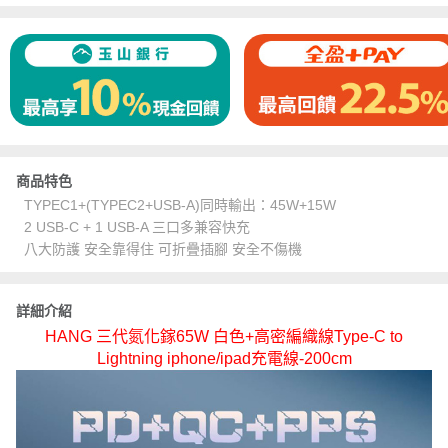
商品特色
TYPEC1+(TYPEC2+USB-A)同時輸出：45W+15W
2 USB-C + 1 USB-A 三口多兼容快充
八大防護 安全靠得住 可折疊插腳 安全不傷機
詳細介紹
HANG 三代氮化鎵65W 白色+高密編織線Type-C to
Lightning iphone/ipad充電線-200cm