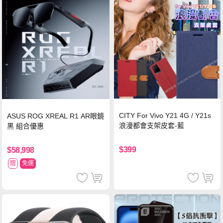
CITY For Vivo Y21 4G / Y21s
ASUS ROG XREAL R1 AR眼鏡
浪漫都會支架皮套-藍
黑 組合優惠
$399
$58,998
贈
免運