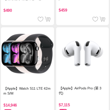
背蓋立架皮套 含筆槽(經典黑)
支援iPhone17/安卓/手機/平板
$459
$490
【Apple】AirPods Pro (第 3
【Apple】Watch S11 LTE 42m
代)
m S/M
$7,115
$14,946