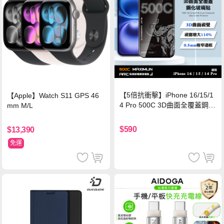
【5倍抗衝擊】iPhone 16/15/1
【Apple】Watch S11 GPS 46
4 Pro 500C 3D曲面全覆蓋鋼化
mm M/L
玻璃貼 0.5mm極窄邊框 防指紋
保護貼
$590
$13,390
免運