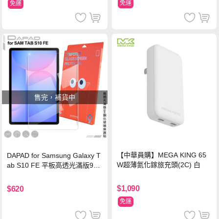
免運
免運
售完，補貨中
【中華員購】MEGA KING 65
DAPAD for Samsung Galaxy T
W超薄氮化鎵旅充頭(2C) 白
ab S10 FE 平板高透光滿版9H
鋼化玻璃保護貼
$1,090
$620
免運