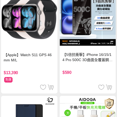
【5倍抗衝擊】iPhone 16/15/1
【Apple】Watch S11 GPS 46
4 Pro 500C 3D曲面全覆蓋鋼化
mm M/L
玻璃貼 0.5mm極窄邊框 防指紋
保護貼
$590
$13,390
免運