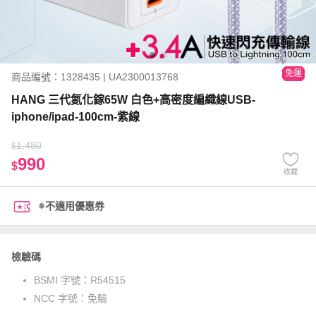
免運
商品編號：1328435 | UA2300013768
HANG 三代氮化鎵65W 白色+高密度編織線USB-
iphone/ipad-100cm-紫線
1,480
$
990
$
收藏
※不適用優惠券
檢驗碼
BSMI 字號：
R54515
NCC 字號：
免驗