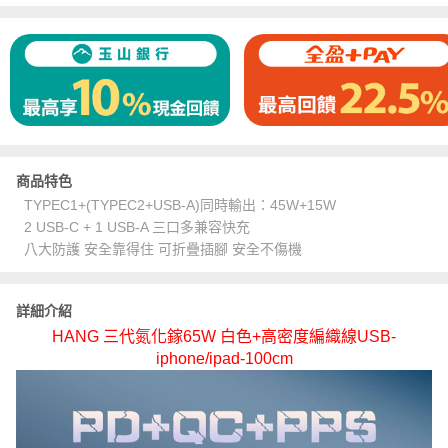
商品特色
TYPEC1+(TYPEC2+USB-A)同時輸出：45W+15W
2 USB-C + 1 USB-A 三口多兼容快充
八大防護 安全靠得住 可折疊插腳 安全不傷機
詳細介紹
HANG 三代氮化鎵65W 白色+高密度編織線USB-
iphone/ipad-100cm