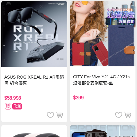
CITY For Vivo Y21 4G / Y21s
ASUS ROG XREAL R1 AR眼鏡
浪漫都會支架皮套-藍
黑 組合優惠
$399
$58,998
贈
免運