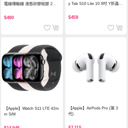
y Tab S10 Lite 10.9吋 Y折晶透
電線傳輸線 液態矽膠硅膠 2M
背蓋立架皮套 含筆槽(經典黑)
支援iPhone17/安卓/手機/平板
$459
$490
【Apple】AirPods Pro (第 3
【Apple】Watch S11 LTE 42m
代)
m S/M
$7,115
$14,946