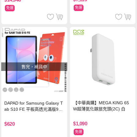
免運
免運
售完，補貨中
【中華員購】MEGA KING 65
DAPAD for Samsung Galaxy T
W超薄氮化鎵旅充頭(2C) 白
ab S10 FE 平板高透光滿版9H
鋼化玻璃保護貼
$1,090
$620
免運