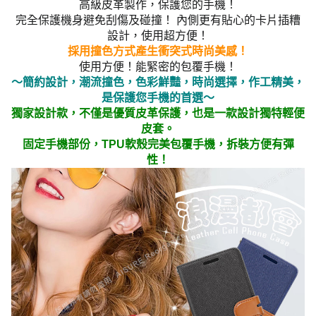
高級皮革製作，保護您的手機！
完全保護機身避免刮傷及碰撞！ 內側更有貼心的卡片插糟
設計，使用超方便！
採用撞色方式產生衝突式時尚美感！
使用方便！能緊密的包覆手機！
～簡約設計，潮流撞色，色彩鮮豔，時尚選擇，作工精美，
是保護您手機的首選～
獨家設計款，不僅是優質皮革保護，也是一款設計獨特輕便
皮套。
固定手機部份，TPU軟殼完美包覆手機，拆裝方便有彈
性！