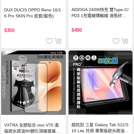
AIDOGA 240W快充 雙Type-C/
DUX DUCIS OPPO Reno 16/1
PD3.1充電線傳輸線 液態矽膠
6 Pro SKIN Pro 皮套(藍色)
硅膠 2M 支援iPhone17/安卓/手
機/平板/筆電
$490
$350
超抗刮 三星 Galaxy Tab S11/S
VXTRA 全膠貼合 vivo V70 滿
10 Lite 共用 專業版疏水疏油9
版疏水疏油9H鋼化頂級玻璃貼