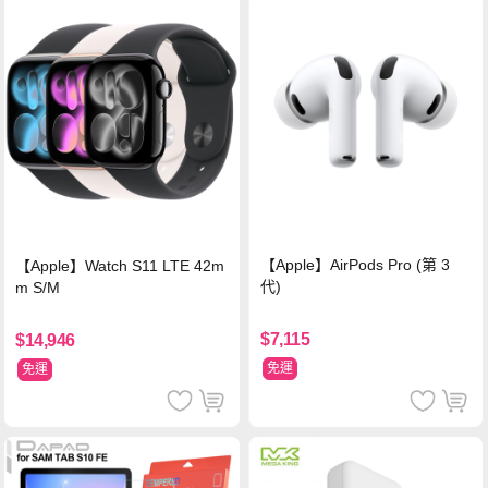
【Apple】AirPods Pro (第 3
【Apple】Watch S11 LTE 42m
代)
m S/M
$7,115
$14,946
免運
免運