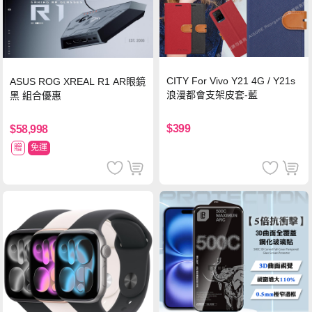
CITY For Vivo Y21 4G / Y21s
ASUS ROG XREAL R1 AR眼鏡
浪漫都會支架皮套-藍
黑 組合優惠
$399
$58,998
贈
免運