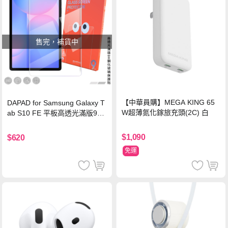
售完，補貨中
【中華員購】MEGA KING 65
DAPAD for Samsung Galaxy T
W超薄氮化鎵旅充頭(2C) 白
ab S10 FE 平板高透光滿版9H
鋼化玻璃保護貼
$1,090
$620
免運