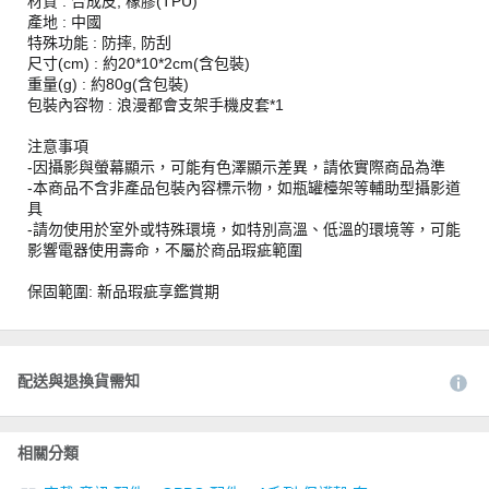
材質 : 合成皮, 橡膠(TPU)
產地 : 中國
特殊功能 : 防摔, 防刮
尺寸(cm) : 約20*10*2cm(含包裝)
重量(g) : 約80g(含包裝)
包裝內容物 : 浪漫都會支架手機皮套*1
注意事項
-因攝影與螢幕顯示，可能有色澤顯示差異，請依實際商品為準
-本商品不含非產品包裝內容標示物，如瓶罐檯架等輔助型攝影道
具
-請勿使用於室外或特殊環境，如特別高溫、低溫的環境等，可能
影響電器使用壽命，不屬於商品瑕疵範圍
保固範圍: 新品瑕疵享鑑賞期
配送與退換貨需知
相關分類