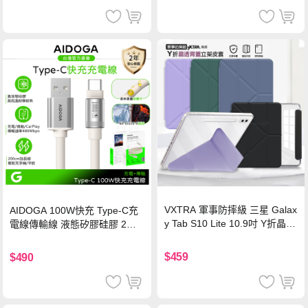
VXTRA 軍事防摔級 三星 Galax
AIDOGA 100W快充 Type-C充
y Tab S10 Lite 10.9吋 Y折晶透
電線傳輸線 液態矽膠硅膠 2M
背蓋立架皮套 含筆槽(經典黑)
支援iPhone17/安卓/手機/平板
$459
$490